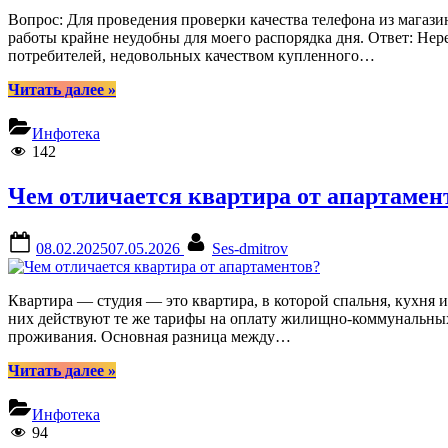
Вопрос: Для проведения проверки качества телефона из магазин
работы крайне неудобны для моего распорядка дня. Ответ: Не
потребителей, недовольных качеством купленного…
“Вопросы
Читать далее
»
—
ответы
Инфотека
за
142
январь
2025
Чем отличается квартира от апартамен
года”
Posted
By
08.02.2025
07.05.2026
Ses-dmitrov
on
Квартира — студия — это квартира, в которой спальня, кухня
них действуют те же тарифы на оплату жилищно-коммунальных
проживания. Основная разница между…
“Чем
Читать далее
»
отличается
квартира
Инфотека
от
94
апартаментов?”