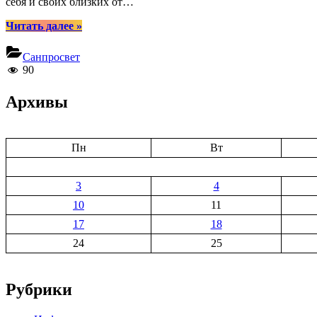
себя и своих близких от…
“Дезинфекция
Читать далее
»
дома:
нужна
Санпросвет
или
90
нет?”
Архивы
Пн
Вт
3
4
10
11
17
18
24
25
Рубрики