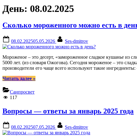
День:
08.02.2025
Сколько мороженного можно есть в ден
Posted
By
08.02.2025
05.05.2026
Ses-dmitrov
on
Мороженое – это десерт, «замороженное сладкое кушанье из сли
5000 лет. (из словаря Ожогова). Сегодня мороженое – это сл
производители его чаще всего используют такие ингредиенты:
“Сколько
Читать далее
»
мороженного
можно
Санпросвет
есть
117
в
день?”
Вопросы — ответы за январь 2025 года
Posted
By
08.02.2025
07.05.2026
Ses-dmitrov
on