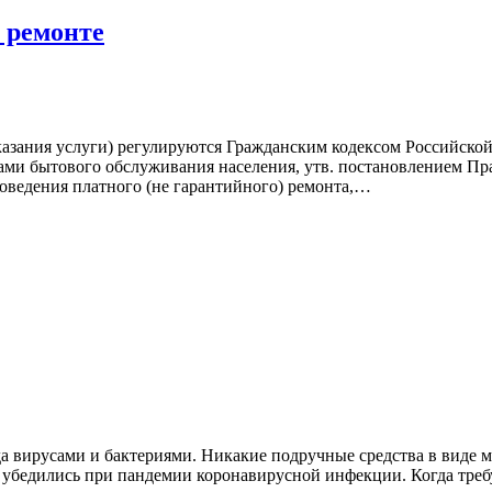
 ремонте
азания услуги) регулируются Гражданским кодексом Российской
лами бытового обслуживания населения, утв. постановлением П
роведения платного (не гарантийного) ремонта,…
да вирусами и бактериями. Никакие подручные средства в виде 
ом убедились при пандемии коронавирусной инфекции. Когда тре