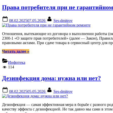
Права потребителя при не гарантийном
Posted
By
08.02.2025
07.05.2026
Ses-dmitrov
on
Отношения, вытекающие из договора о выполнении работы (ок
2300-1 «О защите прав потребителей» (далее — Закон), Прави
правовыми актами. При сдаче товара в сервисный центр для п
“Права
Читать далее
»
потребителя
при
Инфотека
не
114
гарантийном
ремонте”
Дезинфекция дома: нужна или нет?
Posted
By
08.02.2025
05.05.2026
Ses-dmitrov
on
Дезинфекция — самая эффективная мера в борьбе с разного ро
качеству эффекта с дезинфекцией. Не так давно мы сами в эт