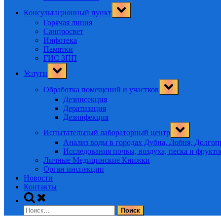
Toggle
Консультационный пункт
sub-
menu
Горячая линия
Санпросвет
Инфотека
Памятки
ГИС ЗПП
Toggle
Услуги
sub-
menu
Toggle
Обработка помещений и участков
sub-
menu
Дезинсекция
Дератизация
Дезинфекция
Toggle
Испытательный лабораторный центр
sub-
menu
Анализ воды в городах Дубна, Лобня, Долго
Исследования почвы, воздуха, песка и фрукт
Личные Медицинские Книжки
Орган инспекции
Новости
Контакты
Toggle
search
Найти:
form