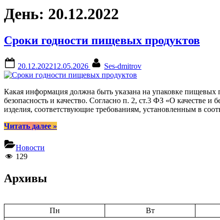
День:
20.12.2022
Сроки годности пищевых продуктов
Posted
By
20.12.2022
12.05.2026
Ses-dmitrov
on
Какая информация должна быть указана на упаковке пищевых
безопасность и качество. Согласно п. 2, ст.3 ФЗ «О качестве 
изделия, соответствующие требованиям, установленным в соо
“Сроки
Читать далее
»
годности
пищевых
Новости
продуктов”
129
Архивы
Пн
Вт