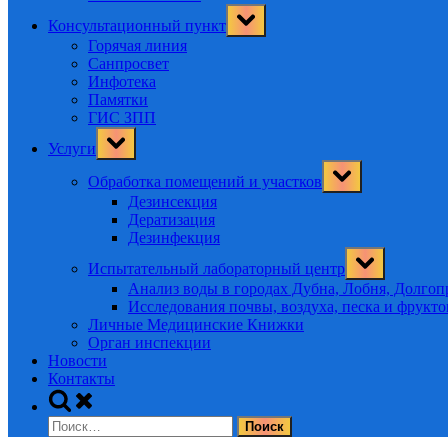
Toggle
Консультационный пункт
sub-
menu
Горячая линия
Санпросвет
Инфотека
Памятки
ГИС ЗПП
Toggle
Услуги
sub-
menu
Toggle
Обработка помещений и участков
sub-
menu
Дезинсекция
Дератизация
Дезинфекция
Toggle
Испытательный лабораторный центр
sub-
menu
Анализ воды в городах Дубна, Лобня, Долго
Исследования почвы, воздуха, песка и фрукт
Личные Медицинские Книжки
Орган инспекции
Новости
Контакты
Toggle
search
Найти:
form