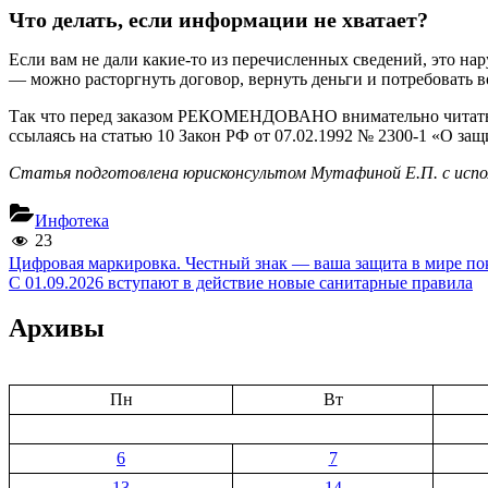
Что делать, если информации не хватает?
Если вам не дали какие-то из перечисленных сведений, это на
— можно расторгнуть договор, вернуть деньги и потребовать 
Так что перед заказом РЕКОМЕНДОВАНО внимательно читать ка
ссылаясь на статью 10 Закон РФ от 07.02.1992 № 2300-1 «О защ
Статья подготовлена юрисконсультом Мутафиной Е.П. с исп
Инфотека
23
Навигация
Previous
Цифровая маркировка. Честный знак — ваша защита в мире по
Post:
Next
С 01.09.2026 вступают в действие новые санитарные правила
по
Post:
записям
Архивы
Пн
Вт
6
7
13
14