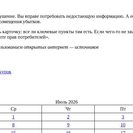
рушение. Вы вправе потребовать недостающую информацию. А есл
возмещения убытков.
рточку: все ли ключевые пункты там есть. Если чего-то не хв
ите прав потребителей».
ользованием открытых интернет — источников
купок
Июль 2026
Ср
Чт
Пт
1
2
3
8
9
10
15
16
17