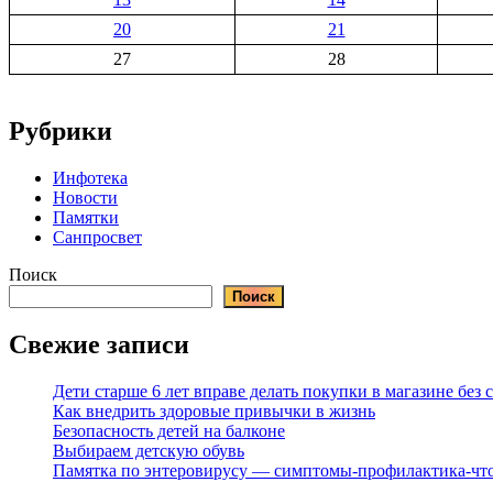
20
21
27
28
Рубрики
Инфотека
Новости
Памятки
Санпросвет
Поиск
Поиск
Свежие записи
Дети старше 6 лет вправе делать покупки в магазине без
Как внедрить здоровые привычки в жизнь
Безопасность детей на балконе
Выбираем детскую обувь
Памятка по энтеровирусу — симптомы-профилактика-что