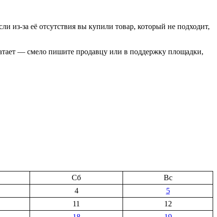
и из-за её отсутствия вы купили товар, который не подходит,
атает — смело пишите продавцу или в поддержку площадки,
Сб
Вс
4
5
11
12
18
19