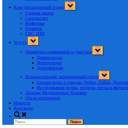
Toggle
Консультационный пункт
sub-
menu
Горячая линия
Санпросвет
Инфотека
Памятки
ГИС ЗПП
Toggle
Услуги
sub-
menu
Toggle
Обработка помещений и участков
sub-
menu
Дезинсекция
Дератизация
Дезинфекция
Toggle
Испытательный лабораторный центр
sub-
menu
Анализ воды в городах Дубна, Лобня, Долго
Исследования почвы, воздуха, песка и фрукт
Личные Медицинские Книжки
Орган инспекции
Новости
Контакты
Toggle
search
Найти:
form