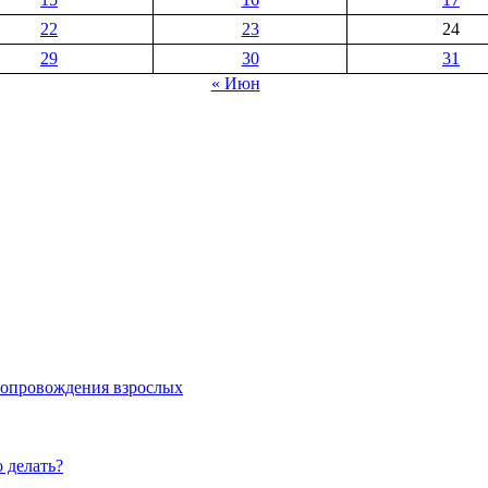
22
23
24
29
30
31
« Июн
 сопровождения взрослых
 делать?