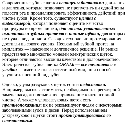
Современные зубные щетки
оснащены датчиками
движения
и давления, которые позволяют не пропустить ни одной зоны
полости рта и проанализировать эффективность действий при
чистке зубов. Кроме того, существуют
щетки с
видеокамерой
, которая позволяет оценить качество
процедуры во время чистки,
для чистки установленных
имплантов и зубных протезов
и
ионные щётки,
для которых
не нужна вода и паста. Сегодня технологии протезирования
достигли высокого уровня. Несъемный зубной протез на
имплантах — надежное и долговечное решение. На рынке
представлено множество моделей электрических щеток,
которые отличаются высоким качеством и долговечностью.
Электрическая зубная щетка
ORALb — все начинается с
улыбки
— имеетне толькоэстетичный вид, но и способ
улучшить внешний вид зубов.
Однако, у ультразвуковых щеток есть и
недостатки.
Например, высокая стоимость, необходимость в регулярной
замене насадок и возможное привыкание к интенсивной
чистке. А также у ультразвуковых щеток есть
противопоказания
: их не рекомендуют людям с некоторыми
заболеваниями зубов и десен. Перед использованием
ультразвуковой щетки стоит
проконсультироваться со
стоматологом
.