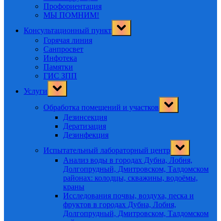
Профориентация
МЫ ПОМНИМ!
Toggle
Консультационный пункт
sub-
menu
Горячая линия
Санпросвет
Инфотека
Памятки
ГИС ЗПП
Toggle
Услуги
sub-
menu
Toggle
Обработка помещений и участков
sub-
menu
Дезинсекция
Дератизация
Дезинфекция
Toggle
Испытательный лабораторный центр
sub-
menu
Анализ воды в городах Дубна, Лобня,
Долгопрудный, Дмитровском, Талдомском
районах: колодцы, скважины, водоёмы,
краны
Исследования почвы, воздуха, песка и
фруктов в городах Дубна, Лобня,
Долгопрудный, Дмитровском, Талдомском