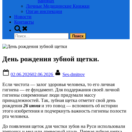
районах
Личные Медицинские Книжки
Орган инспекции
Новости
Контакты
Toggle
search
Найти:
form
День рождения зубной щетки.
Posted
By
02.06.2026
02.06.2026
Ses-dmitrov
on
Если чистота — залог здоровья человека, то его личная
гигиена — ее фундамент. Для поддержания своей личной
гигиены современные люди придумали массу
принадлежностей. Так, зубная щетка отметит свой день
рождения
26 июня
и это повод — вспомнить об истории
этого изобретения и подчеркнуть важность гигиены полости
рта человека.
До появления щеток для чистки зубов на Руси использовали
тряпочку и мел или древесный уголь. Первая зубная щетка