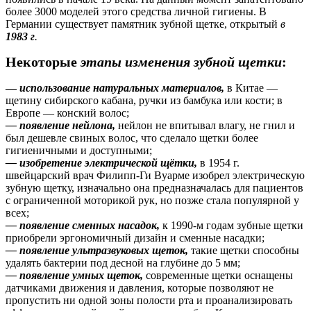
более 3000 моделей этого средства личной гигиены. В
Германии существует памятник зубной щетке, открытый
в
1983 г
.
Некоторые
этапы изменения зубной щетки
:
—
использование натуральных материалов,
в Китае —
щетину сибирского кабана, ручки из бамбука или кости; в
Европе — конский волос;
— появление нейлона,
нейлон не впитывал влагу, не гнил и
был дешевле свиных волос, что сделало щетки более
гигиеничными и доступными;
— изобретение электрической щётки,
в 1954 г.
швейцарский врач Филипп-Ги Вуарме изобрел электрическую
зубную щетку, изначально она предназначалась для пациентов
с ограниченной моторикой рук, но позже стала популярной у
всех;
— появление сменных насадок,
к 1990-м годам зубные щетки
приобрели эргономичный дизайн и сменные насадки;
— появление
ультразвуковых щеток,
такие щетки способны
удалять бактерии под десной на глубине до 5 мм;
— появление умных щеток,
современные щетки оснащены
датчиками движения и давления, которые позволяют не
пропустить ни одной зоны полости рта и проанализировать