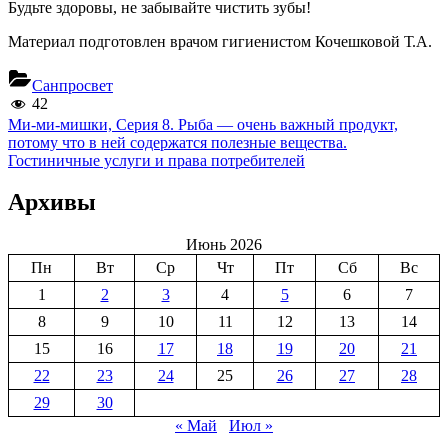
Будьте здоровы, не забывайте чистить зубы!
Материал подготовлен врачом гигиенистом Кочешковой Т.А.
Санпросвет
42
Навигация
Previous
Ми-ми-мишки, Серия 8. Рыба — очень важный продукт,
Post:
потому что в ней содержатся полезные вещества.
по
Next
Гостиничные услуги и права потребителей
записям
Post:
Архивы
Июнь 2026
Пн
Вт
Ср
Чт
Пт
Сб
Вс
1
2
3
4
5
6
7
8
9
10
11
12
13
14
15
16
17
18
19
20
21
22
23
24
25
26
27
28
29
30
« Май
Июл »