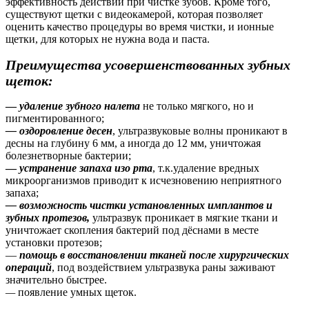
эффективность действий при чистке зубов. Кроме того,
существуют щетки с видеокамерой, которая позволяет
оценить качество процедуры во время чистки, и ионные
щетки, для которых не нужна вода и паста.
Преимущества усовершенствованных зубных
щеток:
—
удаление зубного налета
не только мягкого, но и
пигментированного;
— оздоровление десен
, ультразвуковые волны проникают в
десны на глубину 6 мм, а иногда до 12 мм, уничтожая
болезнетворные бактерии;
—
устранение запаха изо рта
, т.к.удаление вредных
микроорганизмов приводит к исчезновению неприятного
запаха;
— возможность чистки установленных имплантов и
зубных протезов,
ультразвук проникает в мягкие ткани и
уничтожает скопления бактерий под дёснами в месте
установки протезов;
—
помощь в восстановлении тканей после хирургических
операций
, под воздействием ультразвука раны заживают
значительно быстрее.
—
появление умных щеток.