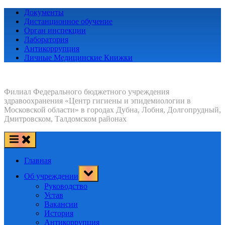
Skip
Документы
to
Дистанционное обучение
content
Орган инспекции
Лаборатория
Антикоррупция
Личные Медицинские Книжки
Филиал Федерального бюджетного учреждения
здравоохранения «Центр гигиены и эпидемиологии в
Московской области» в городах Дубна, Лобня, Долгопрудный,
Дмитровском, Талдомском районах
Главная
Toggle
Об учреждении
sub-
menu
Руководство
Устав
Вакансии
История
Антикоррупция