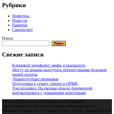
Рубрики
Инфотека
Новости
Памятки
Санпросвет
Поиск
Поиск
Свежие записи
Клещевой энцефалит: мифы и реальность
Могут ли комары выступать переносчиками болезней
нашей полосы
Диарея путешественников
Подготовка к сезону гриппа и ОРВИ.
Токсоплазмоз. На сколько опасно беременной
контактировать с домашними животными
Филиал Федерального бюджетного учреждения
здравоохранения «Центр гигиены и эпидемиологии в
Московской области» в городах Дубна, Лобня, Долгопрудный,