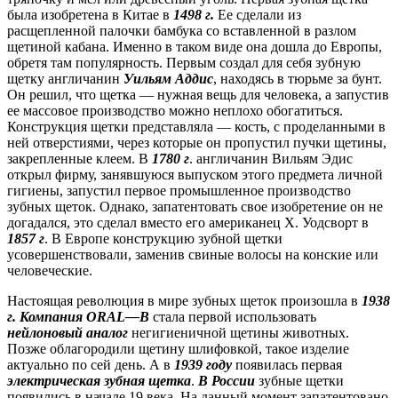
была изобретена в Китае в
1498 г.
Ее сделали из
расщепленной палочки бамбука со вставленной в разлом
щетиной кабана. Именно в таком виде она дошла до Европы,
обретя там популярность. Первым создал для себя зубную
щетку англичанин
Уильям Аддис
, находясь в тюрьме за бунт.
Он решил, что щетка — нужная вещь для человека, а запустив
ее массовое производство можно неплохо обогатиться.
Конструкция щетки представляла — кость, с проделанными в
ней отверстиями, через которые он пропустил пучки щетины,
закрепленные клеем. В
1780 г
. англичанин Вильям Эдис
открыл фирму, занявшуюся выпуском этого предмета личной
гигиены, запустил первое промышленное производство
зубных щеток. Однако, запатентовать свое изобретение он не
догадался, это сделал вместо его американец Х. Уодсворт в
1857 г
. В Европе конструкцию зубной щетки
усовершенствовали, заменив свиные волосы на конские или
человеческие.
Настоящая революция в мире зубных щеток произошла в
1938
г.
Компания
ORAL
—
B
стала первой использовать
нейлоновый аналог
негигиеничной щетины животных.
Позже облагородили щетину шлифовкой, такое изделие
актуально по сей день. А в
1939 году
появилась первая
электрическая зубная щетка
.
В России
зубные щетки
появились в начале 19 века. На данный момент запатентовано