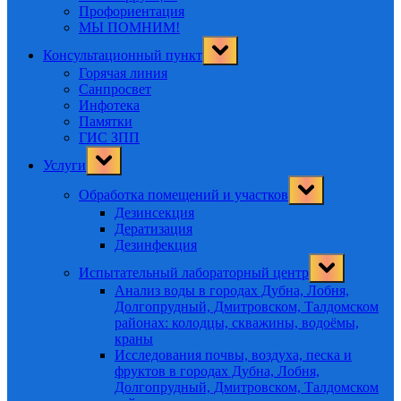
Профориентация
МЫ ПОМНИМ!
Toggle
Консультационный пункт
sub-
menu
Горячая линия
Санпросвет
Инфотека
Памятки
ГИС ЗПП
Toggle
Услуги
sub-
menu
Toggle
Обработка помещений и участков
sub-
menu
Дезинсекция
Дератизация
Дезинфекция
Toggle
Испытательный лабораторный центр
sub-
menu
Анализ воды в городах Дубна, Лобня,
Долгопрудный, Дмитровском, Талдомском
районах: колодцы, скважины, водоёмы,
краны
Исследования почвы, воздуха, песка и
фруктов в городах Дубна, Лобня,
Долгопрудный, Дмитровском, Талдомском