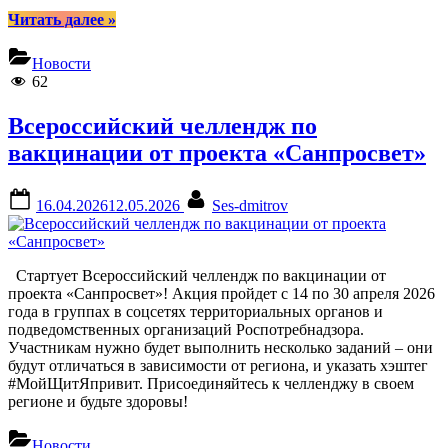
“Ми-
Читать далее
»
ми-
мишки,
Новости
сериал
62
в
10
Всероссийский челлендж по
сериях..
Серия
вакцинации от проекта «Санпросвет»
2”
Posted
By
16.04.2026
12.05.2026
Ses-dmitrov
on
Стартует Всероссийский челлендж по вакцинации от
проекта «Санпросвет»! Акция пройдет с 14 по 30 апреля 2026
года в группах в соцсетях территориальных органов и
подведомственных организаций Роспотребнадзора.
Участникам нужно будет выполнить несколько заданий – они
будут отличаться в зависимости от региона, и указать хэштег
#МойЩитЯпривит. Присоединяйтесь к челленджу в своем
регионе и будьте здоровы!
Новости