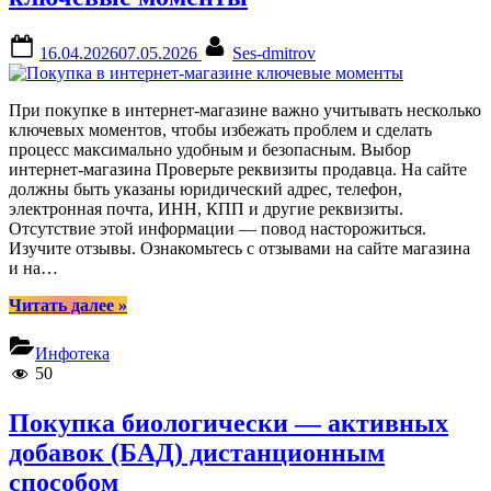
Posted
By
16.04.2026
07.05.2026
Ses-dmitrov
on
При покупке в интернет-магазине важно учитывать несколько
ключевых моментов, чтобы избежать проблем и сделать
процесс максимально удобным и безопасным. Выбор
интернет-магазина Проверьте реквизиты продавца. На сайте
должны быть указаны юридический адрес, телефон,
электронная почта, ИНН, КПП и другие реквизиты.
Отсутствие этой информации — повод насторожиться.
Изучите отзывы. Ознакомьтесь с отзывами на сайте магазина
и на…
“Покупка
Читать далее
»
в
интернет-
Инфотека
магазине
50
ключевые
моменты”
Покупка биологически — активных
добавок (БАД) дистанционным
способом