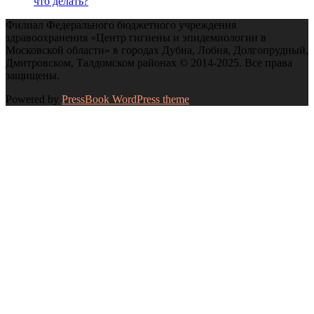
что делать?
Филиал Федерального бюджетного учреждения
здравоохранения «Центр гигиены и эпидемиологии в
Московской области» в городах Дубна, Лобня, Долгопрудный,
Дмитровском, Талдомском районах © 2014-2025. Все права
защищены.
Powered by
PressBook WordPress theme