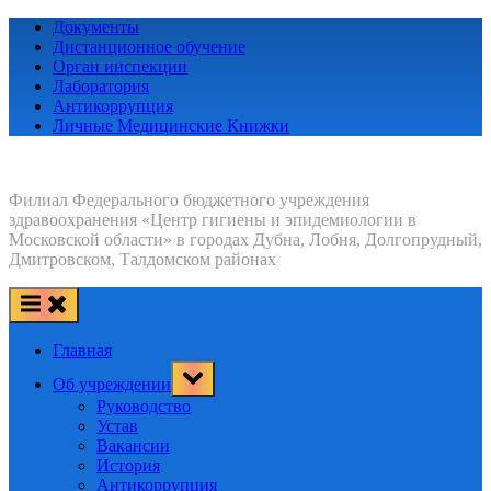
Skip
Документы
to
Дистанционное обучение
content
Орган инспекции
Лаборатория
Антикоррупция
Личные Медицинские Книжки
Филиал Федерального бюджетного учреждения
здравоохранения «Центр гигиены и эпидемиологии в
Московской области» в городах Дубна, Лобня, Долгопрудный,
Дмитровском, Талдомском районах
Главная
Toggle
Об учреждении
sub-
menu
Руководство
Устав
Вакансии
История
Антикоррупция