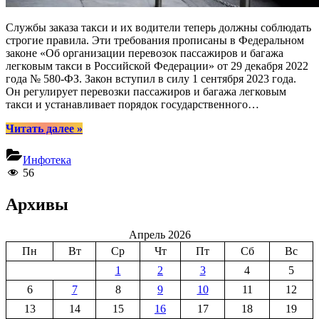
Службы заказа такси и их водители теперь должны соблюдать
строгие правила. Эти требования прописаны в Федеральном
законе «Об организации перевозок пассажиров и багажа
легковым такси в Российской Федерации» от 29 декабря 2022
года № 580-ФЗ. Закон вступил в силу 1 сентября 2023 года.
Он регулирует перевозки пассажиров и багажа легковым
такси и устанавливает порядок государственного…
“Поездки
Читать далее
»
на
такси.
Инфотека
Как
56
предоставление
услуги
Архивы
регулирует
закон?”
Апрель 2026
Пн
Вт
Ср
Чт
Пт
Сб
Вс
1
2
3
4
5
6
7
8
9
10
11
12
13
14
15
16
17
18
19