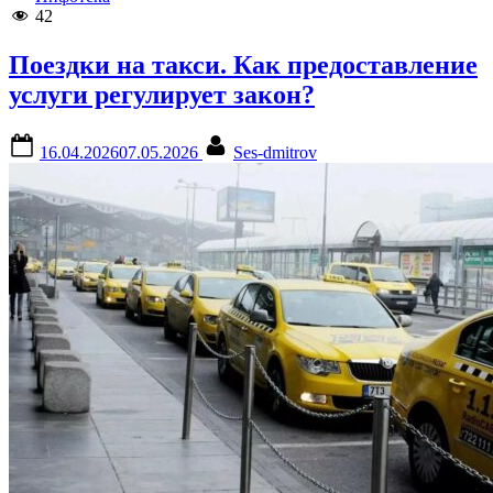
интернет”
42
Поездки на такси. Как предоставление
услуги регулирует закон?
Posted
By
16.04.2026
07.05.2026
Ses-dmitrov
on