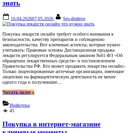
знать
Posted
By
16.04.2026
07.05.2026
Ses-dmitrov
on
Покупка лекарств онлайн требует особого внимания к
безопасности, качеству препаратов и соблюдению
законодательства. Вот ключевые аспекты, которые нужно
учитывать: Правовые основы Дистанционная продажа
лекарств регулируется Федеральным законом №61-ФЗ «Об
обращении лекарственных средств» и постановлением
Правительства РФ. Кто может продавать лекарства онлайн:-
Только лицензированные аптечные организации, имеющие
лицензию на фармацевтическую деятельность не менее
одного года и получившие…
“Покупка
Читать далее
»
лекарств
онлайн
Инфотека
что
45
нужно
знать”
Покупка в интернет-магазине
ключевые моменты