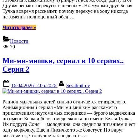
Друзья решают перекусить печеньем. Но мудрый друг Белая
Тучка вовремя расскажет, почему перекус на ходу никогда
не заменит полноценный обед….
“Ми-
Читать далее
»
ми-
мишки,
Новости
сериал
70
в
10
Ми-ми-мишки, сериал в 10 сериях..
сериях..
Серия
Серия 2
3”
Posted
By
16.04.2026
12.05.2026
Ses-dmitrov
on
Рацион маленьких детей сильно отличается от взрослого.
Анимационный сериал «Ми-ми-мишки» расскажет о
приключениях неутомимых озорников — бурого медвежонка
по имени Кеша и белого медвежонка по имени Белая Тучка.
Их подруга Соня — молодчина: она следит за питанием и ест
одну морковку. Еще и Лисичке то же советует. Но вдруг
выясняется, что лучше так не делать….