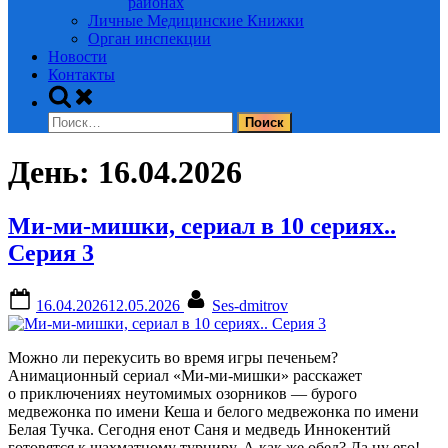
районах
Личные Медицинские Книжки
Орган инспекции
Новости
Контакты
Toggle
search
Найти:
form
День:
16.04.2026
Ми-ми-мишки, сериал в 10 сериях..
Серия 3
Posted
By
16.04.2026
12.05.2026
Ses-dmitrov
on
Можно ли перекусить во время игры печеньем?
Анимационный сериал «Ми-ми-мишки» расскажет
о приключениях неутомимых озорников — бурого
медвежонка по имени Кеша и белого медвежонка по имени
Белая Тучка. Сегодня енот Саня и медведь Иннокентий
готовятся к шахматному турниру. А как же обед? Да ну его!