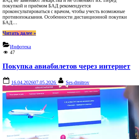
БАД не заменяют лекарства и не отменяют их. Перед
покупкой и приёмом БАД рекомендуется
проконсультироваться с врачом, чтобы учесть возможные
противопоказания. Особенности дистанционной покупки
БАД…
“Покупка
Читать далее
»
биологически
—
Инфотека
активных
47
добавок
(БАД)
Покупка авиабилетов через интернет
дистанционным
способом”
Posted
By
16.04.2026
07.05.2026
Ses-dmitrov
on