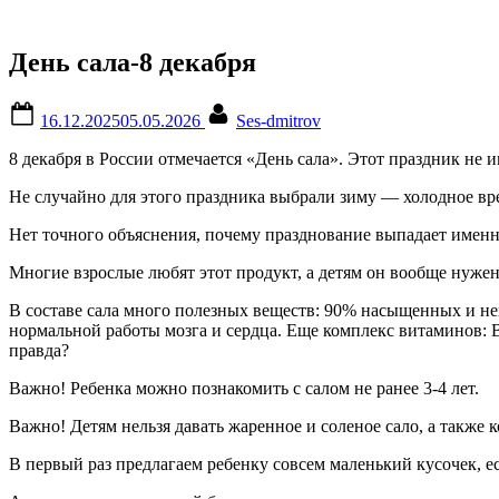
День сала-8 декабря
Posted
By
16.12.2025
05.05.2026
Ses-dmitrov
on
8 декабря в России отмечается «День сала». Этот праздник не 
Не случайно для этого праздника выбрали зиму — холодное вре
Нет точного объяснения, почему празднование выпадает именно
Многие взрослые любят этот продукт, а детям он вообще нужен,
В составе сала много полезных веществ: 90% насыщенных и не
нормальной работы мозга и сердца. Еще комплекс витаминов: В4
правда?
Важно! Ребенка можно познакомить с салом не ранее 3-4 лет.
Важно! Детям нельзя давать жаренное и соленое сало, а также 
В первый раз предлагаем ребенку совсем маленький кусочек, ес