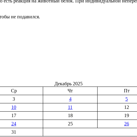
 него есть реакция на животный белок. При индивидуальной неп
тобы не подавился.
Декабрь 2025
Ср
Чт
Пт
3
4
5
10
11
12
17
18
19
24
25
26
31