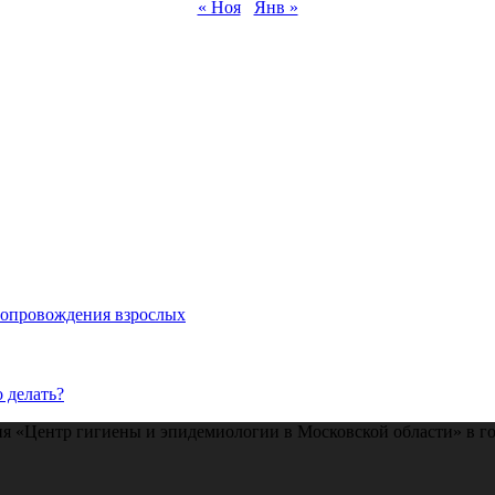
« Ноя
Янв »
 сопровождения взрослых
 делать?
 «Центр гигиены и эпидемиологии в Московской области» в го