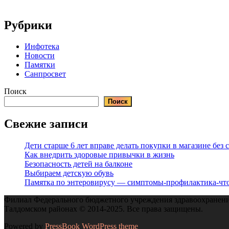
Рубрики
Инфотека
Новости
Памятки
Санпросвет
Поиск
Поиск
Свежие записи
Дети старше 6 лет вправе делать покупки в магазине без
Как внедрить здоровые привычки в жизнь
Безопасность детей на балконе
Выбираем детскую обувь
Памятка по энтеровирусу — симптомы-профилактика-что
Филиал Федерального бюджетного учреждения здравоохранения
Талдомском районах © 2014-2025. Все права защищены.
Powered by
PressBook WordPress theme