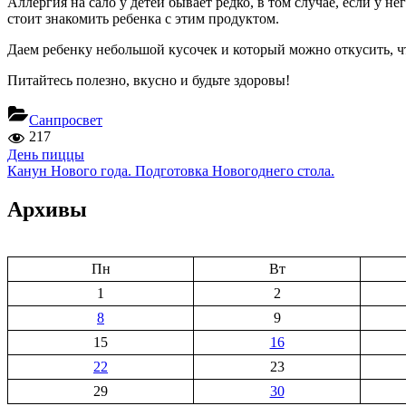
Аллергия на сало у детей бывает редко, в том случае, если у
стоит знакомить ребенка с этим продуктом.
Даем ребенку небольшой кусочек и который можно откусить, ч
Питайтесь полезно, вкусно и будьте здоровы!
Санпросвет
217
Навигация
Previous
День пиццы
Post:
Next
Канун Нового года. Подготовка Новогоднего стола.
по
Post:
записям
Архивы
Пн
Вт
1
2
8
9
15
16
22
23
29
30