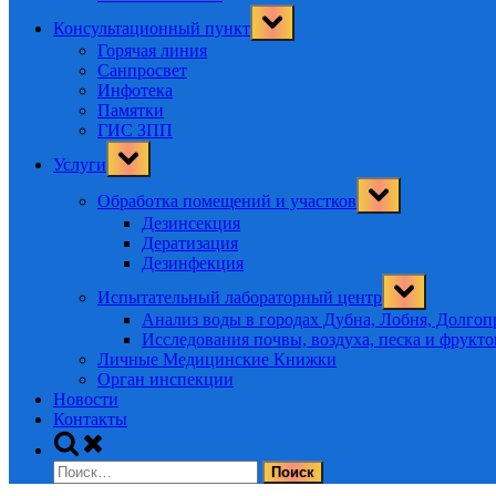
Toggle
Консультационный пункт
sub-
menu
Горячая линия
Санпросвет
Инфотека
Памятки
ГИС ЗПП
Toggle
Услуги
sub-
menu
Toggle
Обработка помещений и участков
sub-
menu
Дезинсекция
Дератизация
Дезинфекция
Toggle
Испытательный лабораторный центр
sub-
menu
Анализ воды в городах Дубна, Лобня, Долго
Исследования почвы, воздуха, песка и фрукт
Личные Медицинские Книжки
Орган инспекции
Новости
Контакты
Toggle
search
Найти:
form