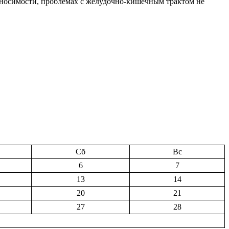
ереносимости, проблемах с желудочно-кишечным трактом не
Сб
Вс
6
7
13
14
20
21
27
28