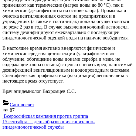
применяют как термические (нагрев воды до 80 °С), так и
химические (дезинфектанты на основе хлора). Промывка и
очистка вентиляционных систем на предприятиях и в
учреждениях (а также в гостиницах) должна осуществляться
не реже 2 раз в год. В случае выявления колоний легионелл,
систему дезинфицируют ежеквартально с последующей
эпидемиологической оценкой воды на наличие возбудителя.
В настоящее время активно внедряются физические и
химические средства дезинфекции (ультрафиолетовое
облучение, обогащение воды ионами серебра и меди, не
содержащие хлора составы) с целью снизить вред, наносимый
дезинфекцией вентиляционным и водопроводным системам.
Специфическая профилактика (вакцинация) легионеллеза в
настоящее время отсутствует.
Врач-эпидемиолог Вахромцев С.С.
Санпросвет
87
Навигация
Previous
Всероссийская кампания против гриппа
Post:
Next
15 сентября — день образования санитарно-
по
Post:
эпидемиологической службы
записям