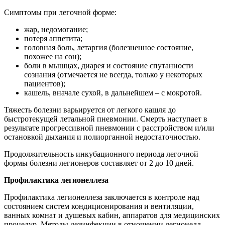
Симптомы при легочной форме:
жар, недомогание;
потеря аппетита;
головная боль, летаргия (болезненное состояние,
похожее на сон);
боли в мышцах, диарея и состояние спутанности
сознания (отмечается не всегда, только у некоторых
пациентов);
кашель, вначале сухой, в дальнейшем – с мокротой.
Тяжесть болезни варьируется от легкого кашля до
быстротекущей летальной пневмонии. Смерть наступает в
результате прогрессивной пневмонии с расстройством и/или
остановкой дыхания и полиорганной недостаточностью.
Продолжительность инкубационного периода легочной
формы болезни легионеров составляет от 2 до 10 дней.
Профилактика легионеллеза
Профилактика легионеллеза заключается в контроле над
состоянием систем кондиционирования и вентиляции,
ванных комнат и душевых кабин, аппаратов для медицинских
процедур. Методы дезинфекции в отношении легионелл