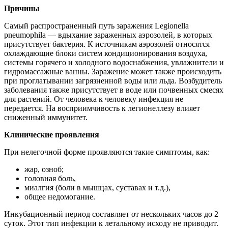
Причины
Самый распространенный путь заражения Legionella
pneumophila — вдыхание зараженных аэрозолей, в которых
присутствует бактерия. К источникам аэрозолей относятся
охлаждающие блоки систем кондиционирования воздуха,
системы горячего и холодного водоснабжения, увлажнители и
гидромассажные ванны. Заражение может также происходить
при проглатывании загрязненной воды или льда. Возбудитель
заболевания также присутствует в воде или почвенных смесях
для растений. От человека к человеку инфекция не
передается. На восприимчивость к легионеллезу влияет
сниженный иммунитет.
Клинические проявления
При нелегочной форме проявляются такие симптомы, как:
жар, озноб;
головная боль,
миалгия (боли в мышцах, суставах и т.д.),
общее недомогание.
Инкубационный период составляет от нескольких часов до 2
суток. Этот тип инфекции к летальному исходу не приводит.