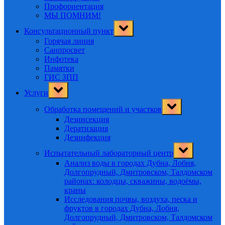
Профориентация
МЫ ПОМНИМ!
Toggle
Консультационный пункт
sub-
menu
Горячая линия
Санпросвет
Инфотека
Памятки
ГИС ЗПП
Toggle
Услуги
sub-
menu
Toggle
Обработка помещений и участков
sub-
menu
Дезинсекция
Дератизация
Дезинфекция
Toggle
Испытательный лабораторный центр
sub-
menu
Анализ воды в городах Дубна, Лобня,
Долгопрудный, Дмитровском, Талдомском
районах: колодцы, скважины, водоёмы,
краны
Исследования почвы, воздуха, песка и
фруктов в городах Дубна, Лобня,
Долгопрудный, Дмитровском, Талдомском