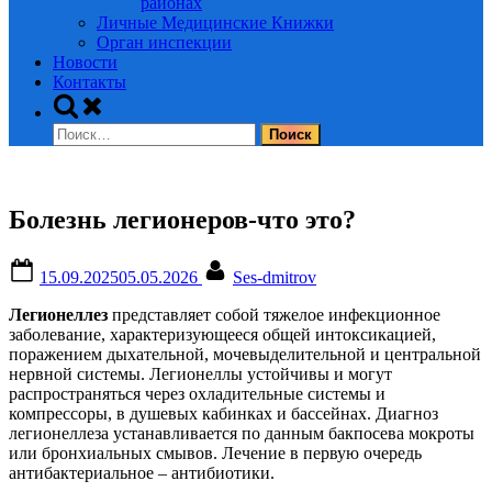
районах
Личные Медицинские Книжки
Орган инспекции
Новости
Контакты
Toggle
search
Найти:
form
Болезнь легионеров-что это?
Posted
By
15.09.2025
05.05.2026
Ses-dmitrov
on
Легионеллез
представляет собой тяжелое инфекционное
заболевание, характеризующееся общей интоксикацией,
поражением дыхательной, мочевыделительной и центральной
нервной системы. Легионеллы устойчивы и могут
распространяться через охладительные системы и
компрессоры, в душевых кабинках и бассейнах. Диагноз
легионеллеза устанавливается по данным бакпосева мокроты
или бронхиальных смывов. Лечение в первую очередь
антибактериальное – антибиотики.