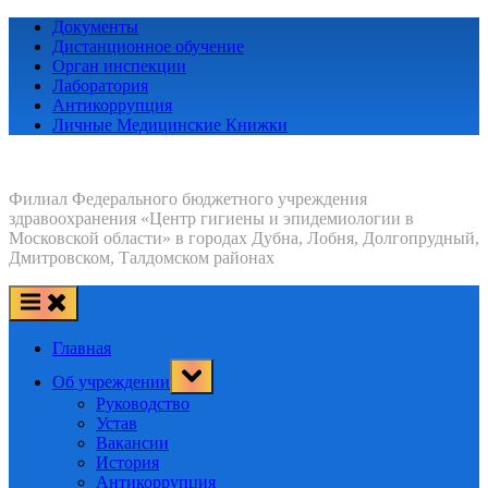
Skip
Документы
to
Дистанционное обучение
content
Орган инспекции
Лаборатория
Антикоррупция
Личные Медицинские Книжки
Филиал Федерального бюджетного учреждения
здравоохранения «Центр гигиены и эпидемиологии в
Московской области» в городах Дубна, Лобня, Долгопрудный,
Дмитровском, Талдомском районах
Главная
Toggle
Об учреждении
sub-
menu
Руководство
Устав
Вакансии
История
Антикоррупция