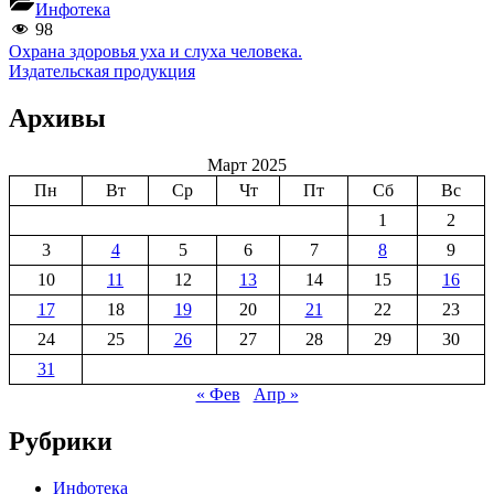
Инфотека
98
Навигация
Previous
Охрана здоровья уха и слуха человека.
Post:
Next
Издательская продукция
по
Post:
записям
Архивы
Март 2025
Пн
Вт
Ср
Чт
Пт
Сб
Вс
1
2
3
4
5
6
7
8
9
10
11
12
13
14
15
16
17
18
19
20
21
22
23
24
25
26
27
28
29
30
31
« Фев
Апр »
Рубрики
Инфотека