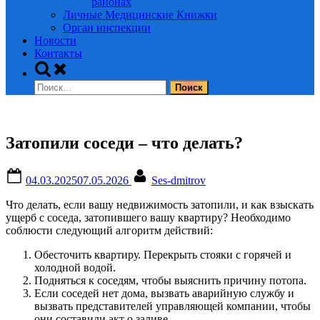
районах
Личные Медицинские Книжки
Орган инспекции
Новости
Контакты
Toggle
search
Найти:
form
Затопили соседи – что делать?
Posted
By
04.03.2025
07.05.2026
Ses-dmitrov
on
Что делать, если вашу недвижимость затопили, и как взыскать
ущерб с соседа, затопившего вашу квартиру? Необходимо
соблюсти следующий алгоритм действий:
Обесточить квартиру. Перекрыть стояки с горячей и
холодной водой.
Подняться к соседям, чтобы выяснить причину потопа.
Если соседей нет дома, вызвать аварийную службу и
вызвать представителей управляющей компании, чтобы
они составили акт о заливе.