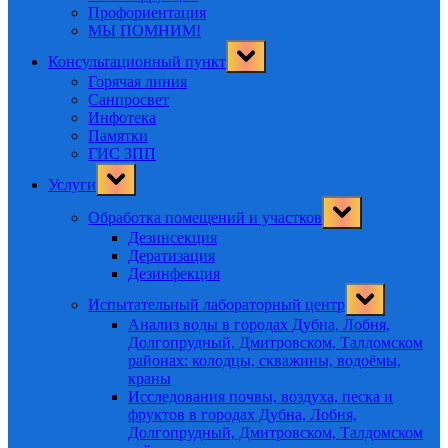
Профориентация
МЫ ПОМНИМ!
Toggle
Консультационный пункт
sub-
menu
Горячая линия
Санпросвет
Инфотека
Памятки
ГИС ЗПП
Toggle
Услуги
sub-
menu
Toggle
Обработка помещений и участков
sub-
menu
Дезинсекция
Дератизация
Дезинфекция
Toggle
Испытательный лабораторный центр
sub-
menu
Анализ воды в городах Дубна, Лобня,
Долгопрудный, Дмитровском, Талдомском
районах: колодцы, скважины, водоёмы,
краны
Исследования почвы, воздуха, песка и
фруктов в городах Дубна, Лобня,
Долгопрудный, Дмитровском, Талдомском