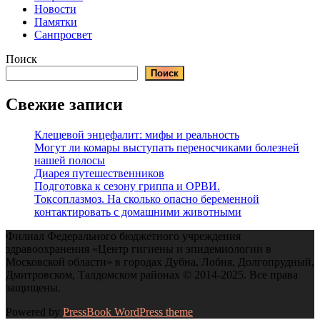
Новости
Памятки
Санпросвет
Поиск
Поиск
Свежие записи
Клещевой энцефалит: мифы и реальность
Могут ли комары выступать переносчиками болезней
нашей полосы
Диарея путешественников
Подготовка к сезону гриппа и ОРВИ.
Токсоплазмоз. На сколько опасно беременной
контактировать с домашними животными
Филиал Федерального бюджетного учреждения
здравоохранения «Центр гигиены и эпидемиологии в
Московской области» в городах Дубна, Лобня, Долгопрудный,
Дмитровском, Талдомском районах © 2014-2025. Все права
защищены.
Powered by
PressBook WordPress theme