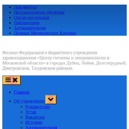
Skip
Документы
to
Дистанционное обучение
content
Орган инспекции
Лаборатория
Антикоррупция
Личные Медицинские Книжки
Филиал Федерального бюджетного учреждения
здравоохранения «Центр гигиены и эпидемиологии в
Московской области» в городах Дубна, Лобня, Долгопрудный,
Дмитровском, Талдомском районах
Главная
Toggle
Об учреждении
sub-
menu
Руководство
Устав
Вакансии
История
Антикоррупция