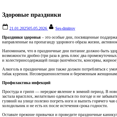
Здоровые праздники
Posted
By
21.01.2025
05.05.2026
Ses-dmitrov
on
Праздники здоровья
– это особые дни, посвященные поддержа
направленные на пропаганду здорового образа жизни, активное
Напоминаем, что в праздничные дни питание должно быть здор
возможности дробно (три раза в день плюс два промежуточных
и холестеринсодержащей пищи (копчёности, консервы, жирное)
Алкоголь в праздничные дни также должен потребляться с умо
табак курения. Несовершеннолетним и беременным женщинами с
Профилактика инфекций
Простуда и грипп — нередкое явление в зимний период. В но
застала врасплох, желательно одеваться по погоде и не забыв
гуляний на улице полезно погреть ноги и выпить горячего ча
холодильник и не есть их после истечения срока годности.
Оставьте прежние привычки и проведите праздничные каникулы 