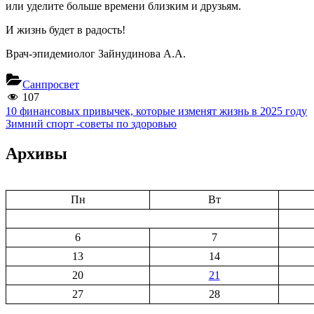
или уделите больше времени близким и друзьям.
И жизнь будет в радость!
Врач-эпидемиолог Зайнудинова А.А.
Санпросвет
107
Навигация
Previous
10 финансовых привычек, которые изменят жизнь в 2025 году
Post:
Next
Зимний спорт -советы по здоровью
по
Post:
записям
Архивы
Пн
Вт
6
7
13
14
20
21
27
28