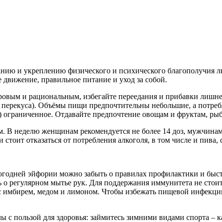
нию и укреплению физического и психического благополучия лю
 движение, правильное питание и уход за собой.
овым и рациональным, избегайте переедания и прибавки лишнег
 перекуса). Объёмы пищи предпочтительны небольшие, а потребл
 ограниченное. Отдавайте предпочтение овощам и фруктам, рыб
м. В неделю женщинам рекомендуется не более 14 доз, мужчинам
тоит отказаться от потребления алкоголя, в том числе и пива,
вогодней эйфории можно забыть о правилах профилактики и быс
ать о регулярном мытье рук. Для поддержания иммунитета не сто
я с имбирем, медом и лимоном. Чтобы избежать пищевой инфекци
с пользой для здоровья: займитесь зимними видами спорта – ка