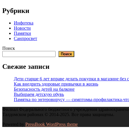
Рубрики
Инфотека
Новости
Памятки
Санпросвет
Поиск
Поиск
Свежие записи
Дети старше 6 лет вправе делать покупки в магазине без
Как внедрить здоровые привычки в жизнь
Безопасность детей на балконе
Выбираем детскую обувь
Памятка по энтеровирусу — симптомы-профилактика-что
Филиал Федерального бюджетного учреждения здравоохранения
Талдомском районах © 2014-2025. Все права защищены.
Powered by
PressBook WordPress theme