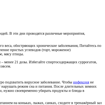
дей. В эти дни проводятся различные мероприятия,
о веса, обостряющих хронические заболевания, Питайтесь по
ение простых углеводов (торт, мороженое)
е, мясу птицы.
 – менее 21 дозы. Избегайте спиртосодержащих суррогатов,
 совсем.
тро подхватить вирусное заболевание. Чтобы
инфекция
не
ит нарушать режим сна и питания. После длительных зимних
и, нужно своевременно убирать продукты и блюда в
танием на коньках, лыжах, санках, сходите в тренажёрный зал