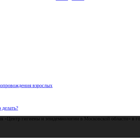
 сопровождения взрослых
 делать?
 «Центр гигиены и эпидемиологии в Московской области» в го