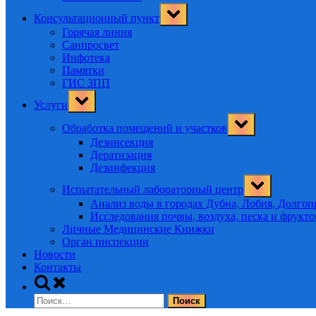
Toggle
Консультационный пункт
sub-
menu
Горячая линия
Санпросвет
Инфотека
Памятки
ГИС ЗПП
Toggle
Услуги
sub-
menu
Toggle
Обработка помещений и участков
sub-
menu
Дезинсекция
Дератизация
Дезинфекция
Toggle
Испытательный лабораторный центр
sub-
menu
Анализ воды в городах Дубна, Лобня, Долго
Исследования почвы, воздуха, песка и фрукт
Личные Медицинские Книжки
Орган инспекции
Новости
Контакты
Toggle
search
Найти:
form