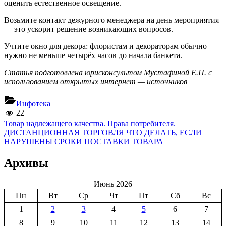
оценить естественное освещение.
Возьмите контакт дежурного менеджера на день мероприятия
— это ускорит решение возникающих вопросов.
Учтите окно для декора: флористам и декораторам обычно
нужно не меньше четырёх часов до начала банкета.
Статья подготовлена юрисконсультом Мустафиной Е.П. с
использованием открытых интернет — источников
Инфотека
22
Навигация
Previous
Товар надлежащего качества. Права потребителя.
Post:
Next
ДИСТАНЦИОННАЯ ТОРГОВЛЯ ЧТО ДЕЛАТЬ, ЕСЛИ
по
Post:
НАРУШЕНЫ СРОКИ ПОСТАВКИ ТОВАРА
записям
Архивы
Июнь 2026
Пн
Вт
Ср
Чт
Пт
Сб
Вс
1
2
3
4
5
6
7
8
9
10
11
12
13
14