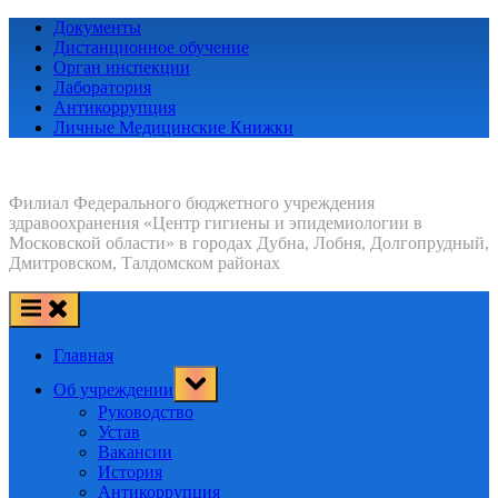
Skip
Документы
to
Дистанционное обучение
content
Орган инспекции
Лаборатория
Антикоррупция
Личные Медицинские Книжки
Филиал Федерального бюджетного учреждения
здравоохранения «Центр гигиены и эпидемиологии в
Московской области» в городах Дубна, Лобня, Долгопрудный,
Дмитровском, Талдомском районах
Главная
Toggle
Об учреждении
sub-
menu
Руководство
Устав
Вакансии
История
Антикоррупция