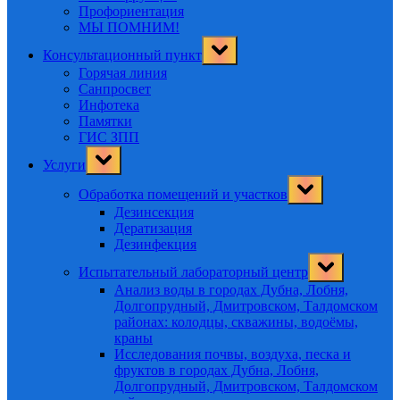
Профориентация
МЫ ПОМНИМ!
Toggle
Консультационный пункт
sub-
menu
Горячая линия
Санпросвет
Инфотека
Памятки
ГИС ЗПП
Toggle
Услуги
sub-
menu
Toggle
Обработка помещений и участков
sub-
menu
Дезинсекция
Дератизация
Дезинфекция
Toggle
Испытательный лабораторный центр
sub-
menu
Анализ воды в городах Дубна, Лобня,
Долгопрудный, Дмитровском, Талдомском
районах: колодцы, скважины, водоёмы,
краны
Исследования почвы, воздуха, песка и
фруктов в городах Дубна, Лобня,
Долгопрудный, Дмитровском, Талдомском