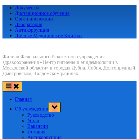
Skip
Документы
to
Дистанционное обучение
content
Орган инспекции
Лаборатория
Антикоррупция
Личные Медицинские Книжки
Филиал Федерального бюджетного учреждения
здравоохранения «Центр гигиены и эпидемиологии в
Московской области» в городах Дубна, Лобня, Долгопрудный,
Дмитровском, Талдомском районах
Главная
Toggle
Об учреждении
sub-
menu
Руководство
Устав
Вакансии
История
Антикоррупция