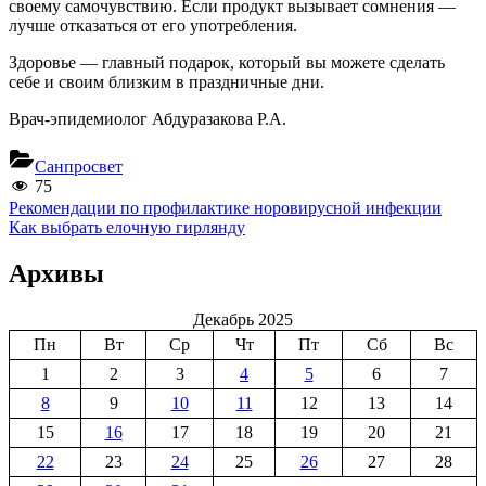
своему самочувствию. Если продукт вызывает сомнения —
лучше отказаться от его употребления.
Здоровье — главный подарок, который вы можете сделать
себе и своим близким в праздничные дни.
Врач-эпидемиолог Абдуразакова Р.А.
Санпросвет
75
Навигация
Previous
Рекомендации по профилактике норовирусной инфекции
Post:
Next
Как выбрать елочную гирлянду
по
Post:
записям
Архивы
Декабрь 2025
Пн
Вт
Ср
Чт
Пт
Сб
Вс
1
2
3
4
5
6
7
8
9
10
11
12
13
14
15
16
17
18
19
20
21
22
23
24
25
26
27
28