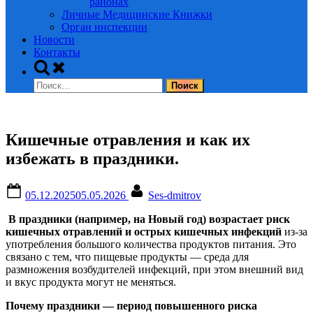
районах
Личные Медицинские Книжки
Орган инспекции
Новости
Контакты
Toggle
search
Найти:
form
Кишечные отравления и как их
избежать в праздники.
Posted
By
05.12.2025
05.05.2026
Ses-dmitrov
on
В праздники (например, на Новый год) возрастает риск
кишечных отравлений и острых кишечных инфекций
из-за
употребления большого количества продуктов питания. Это
связано с тем, что пищевые продукты — среда для
размножения возбудителей инфекций, при этом внешний вид
и вкус продукта могут не меняться.
Почему праздники — период повышенного риска