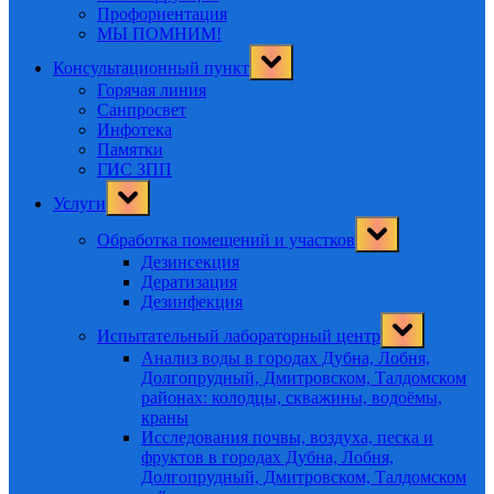
Профориентация
МЫ ПОМНИМ!
Toggle
Консультационный пункт
sub-
menu
Горячая линия
Санпросвет
Инфотека
Памятки
ГИС ЗПП
Toggle
Услуги
sub-
menu
Toggle
Обработка помещений и участков
sub-
menu
Дезинсекция
Дератизация
Дезинфекция
Toggle
Испытательный лабораторный центр
sub-
menu
Анализ воды в городах Дубна, Лобня,
Долгопрудный, Дмитровском, Талдомском
районах: колодцы, скважины, водоёмы,
краны
Исследования почвы, воздуха, песка и
фруктов в городах Дубна, Лобня,
Долгопрудный, Дмитровском, Талдомском