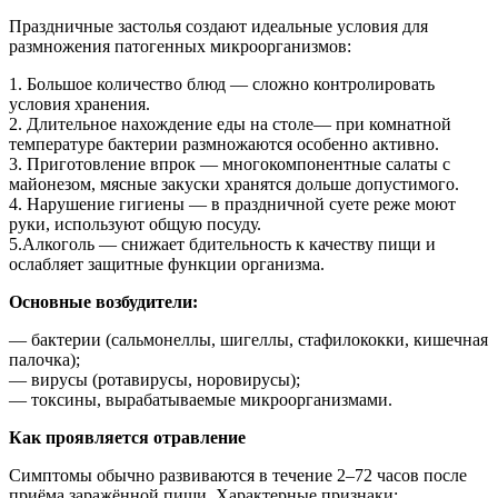
Праздничные застолья создают идеальные условия для
размножения патогенных микроорганизмов:
1. Большое количество блюд — сложно контролировать
условия хранения.
2. Длительное нахождение еды на столе— при комнатной
температуре бактерии размножаются особенно активно.
3. Приготовление впрок — многокомпонентные салаты с
майонезом, мясные закуски хранятся дольше допустимого.
4. Нарушение гигиены — в праздничной суете реже моют
руки, используют общую посуду.
5.Алкоголь — снижает бдительность к качеству пищи и
ослабляет защитные функции организма.
Основные возбудители:
— бактерии (сальмонеллы, шигеллы, стафилококки, кишечная
палочка);
— вирусы (ротавирусы, норовирусы);
— токсины, вырабатываемые микроорганизмами.
Как проявляется отравление
Симптомы обычно развиваются в течение 2–72 часов после
приёма заражённой пищи. Характерные признаки: