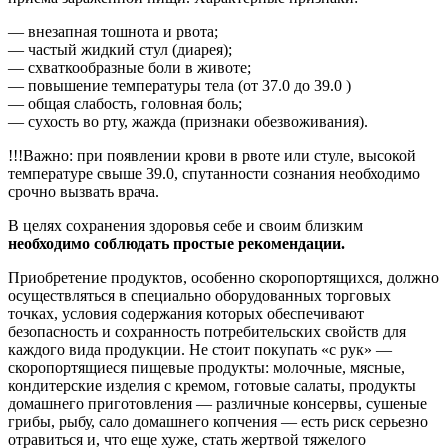
— внезапная тошнота и рвота;
— частый жидкий стул (диарея);
— схваткообразные боли в животе;
— повышение температуры тела (от 37.0 до 39.0 )
— общая слабость, головная боль;
— сухость во рту, жажда (признаки обезвоживания).
!!!Важно: при появлении крови в рвоте или стуле, высокой
температуре свыше 39.0, спутанности сознания необходимо
срочно вызвать врача.
В целях сохранения здоровья себе и своим близким
необходимо соблюдать простые рекомендации.
Приобретение продуктов, особенно скоропортящихся, должно
осуществляться в специально оборудованных торговых
точках, условия содержания которых обеспечивают
безопасность и сохранность потребительских свойств для
каждого вида продукции. Не стоит покупать «с рук» —
скоропортящиеся пищевые продукты: молочные, мясные,
кондитерские изделия с кремом, готовые салаты, продукты
домашнего приготовления — различные консервы, сушеные
грибы, рыбу, сало домашнего копчения — есть риск серьезно
отравиться и, что еще хуже, стать жертвой тяжелого