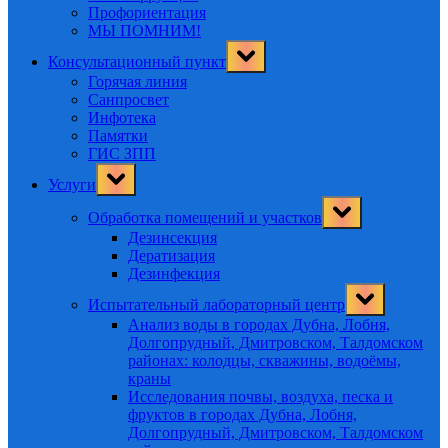
Профориентация
МЫ ПОМНИМ!
Toggle
Консультационный пункт
sub-
menu
Горячая линия
Санпросвет
Инфотека
Памятки
ГИС ЗПП
Toggle
Услуги
sub-
menu
Toggle
Обработка помещений и участков
sub-
menu
Дезинсекция
Дератизация
Дезинфекция
Toggle
Испытательный лабораторный центр
sub-
menu
Анализ воды в городах Дубна, Лобня,
Долгопрудный, Дмитровском, Талдомском
районах: колодцы, скважины, водоёмы,
краны
Исследования почвы, воздуха, песка и
фруктов в городах Дубна, Лобня,
Долгопрудный, Дмитровском, Талдомском