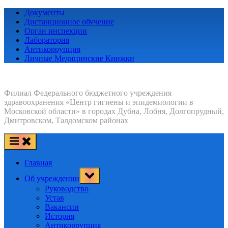
Skip
Документы
to
Дистанционное обучение
content
Орган инспекции
Лаборатория
Антикоррупция
Личные Медицинские Книжки
Филиал Федерального бюджетного учреждения
здравоохранения «Центр гигиены и эпидемиологии в
Московской области» в городах Дубна, Лобня, Долгопрудный,
Дмитровском, Талдомском районах
Главная
Toggle
Об учреждении
sub-
menu
Руководство
Устав
Вакансии
История
Антикоррупция