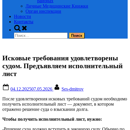
районах
Личные Медицинские Книжки
Орган инспекции
Новости
Контакты
Toggle
search
Найти:
form
Исковые требования удовлетворены
судом. Предъявляем исполнительный
лист
Posted
By
04.12.2025
07.05.2026
Ses-dmitrov
on
После удовлетворения исковых требований судом необходимо
получить исполнительный лист — документ, в котором
отражено решение суда о взыскании долга.
Чтобы получить исполнительный лист, нужно:
-Решение суда должно вступить в законную силу. Обычно по