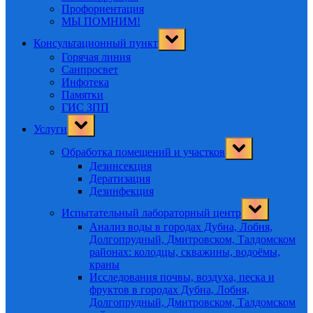
Профориентация
МЫ ПОМНИМ!
Toggle
Консультационный пункт
sub-
menu
Горячая линия
Санпросвет
Инфотека
Памятки
ГИС ЗПП
Toggle
Услуги
sub-
menu
Toggle
Обработка помещений и участков
sub-
menu
Дезинсекция
Дератизация
Дезинфекция
Toggle
Испытательный лабораторный центр
sub-
menu
Анализ воды в городах Дубна, Лобня,
Долгопрудный, Дмитровском, Талдомском
районах: колодцы, скважины, водоёмы,
краны
Исследования почвы, воздуха, песка и
фруктов в городах Дубна, Лобня,
Долгопрудный, Дмитровском, Талдомском