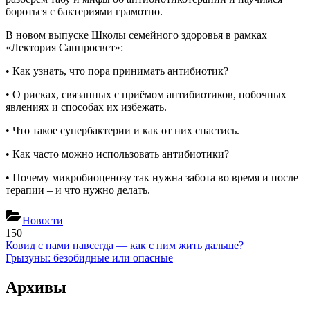
бороться с бактериями грамотно.
В новом выпуске Школы семейного здоровья в рамках
«Лектория Санпросвет»:
• Как узнать, что пора принимать антибиотик?
• О рисках, связанных с приёмом антибиотиков, побочных
явлениях и способах их избежать.
• Что такое супербактерии и как от них спастись.
• Как часто можно использовать антибиотики?
• Почему микробиоценозу так нужна забота во время и после
терапии – и что нужно делать.
Новости
150
Навигация
Previous
Ковид с нами навсегда — как с ним жить дальше?
Post:
Next
Грызуны: безобидные или опасные
по
Post:
записям
Архивы