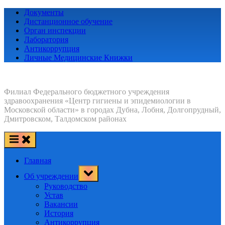
Skip
Документы
to
Дистанционное обучение
content
Орган инспекции
Лаборатория
Антикоррупция
Личные Медицинские Книжки
Филиал Федерального бюджетного учреждения
здравоохранения «Центр гигиены и эпидемиологии в
Московской области» в городах Дубна, Лобня, Долгопрудный,
Дмитровском, Талдомском районах
Главная
Toggle
Об учреждении
sub-
menu
Руководство
Устав
Вакансии
История
Антикоррупция