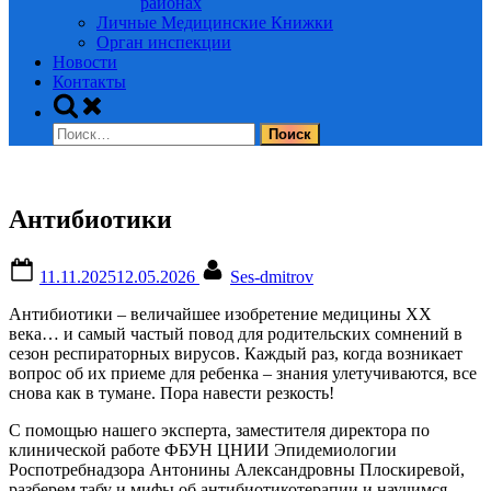
районах
Личные Медицинские Книжки
Орган инспекции
Новости
Контакты
Toggle
search
Найти:
form
Антибиотики
Posted
By
11.11.2025
12.05.2026
Ses-dmitrov
on
Антибиотики – величайшее изобретение медицины XX
века… и самый частый повод для родительских сомнений в
сезон респираторных вирусов. Каждый раз, когда возникает
вопрос об их приеме для ребенка – знания улетучиваются, все
снова как в тумане. Пора навести резкость!
С помощью нашего эксперта, заместителя директора по
клинической работе ФБУН ЦНИИ Эпидемиологии
Роспотребнадзора Антонины Александровны Плоскиревой,
разберем табу и мифы об антибиотикотерапии и научимся