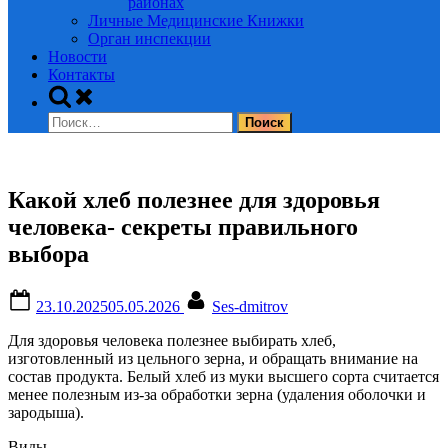
районах
Личные Медицинские Книжки
Орган инспекции
Новости
Контакты
Toggle
search
Найти:
form
Какой хлеб полезнее для здоровья
человека- секреты правильного
выбора
Posted
By
23.10.2025
05.05.2026
Ses-dmitrov
on
Для здоровья человека полезнее выбирать хлеб,
изготовленный из цельного зерна, и обращать внимание на
состав продукта. Белый хлеб из муки высшего сорта считается
менее полезным из-за обработки зерна (удаления оболочки и
зародыша).
Виды