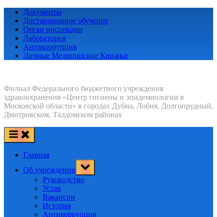
Skip
Документы
to
Дистанционное обучение
content
Орган инспекции
Лаборатория
Антикоррупция
Личные Медицинские Книжки
Филиал Федерального бюджетного учреждения
здравоохранения «Центр гигиены и эпидемиологии в
Московской области» в городах Дубна, Лобня, Долгопрудный,
Дмитровском, Талдомском районах
Главная
Toggle
Об учреждении
sub-
menu
Руководство
Устав
Вакансии
История
Антикоррупция