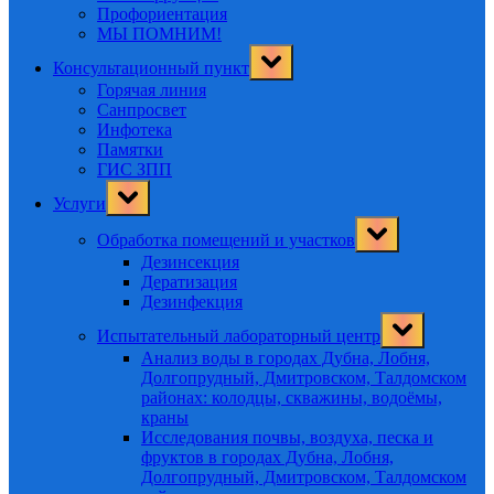
Профориентация
МЫ ПОМНИМ!
Toggle
Консультационный пункт
sub-
menu
Горячая линия
Санпросвет
Инфотека
Памятки
ГИС ЗПП
Toggle
Услуги
sub-
menu
Toggle
Обработка помещений и участков
sub-
menu
Дезинсекция
Дератизация
Дезинфекция
Toggle
Испытательный лабораторный центр
sub-
menu
Анализ воды в городах Дубна, Лобня,
Долгопрудный, Дмитровском, Талдомском
районах: колодцы, скважины, водоёмы,
краны
Исследования почвы, воздуха, песка и
фруктов в городах Дубна, Лобня,
Долгопрудный, Дмитровском, Талдомском