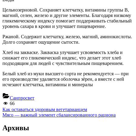
Цельнозерновой. Сохраняет клетчатку, витамины группы B,
магний, селен, железо и другие элементы. Благодаря низкому
гликемическому индексу помогает поддерживать стабильный
уровень сахара в крови и улучшает пищеварение.
Ржаной. Содержит клетчатку, железо, магний, аминокислоты.
Долго сохраняет ощущение сытости.
Хлеб на закваске. Закваска улучшает усвояемость хлеба и
снижает его гликемический индекс, что делает этот хлеб
подходящим для людей с чувствительным пищеварением.
Белый хлеб из муки высшего сорта не рекомендуется — при
его производстве удаляется оболочка зёрен, а вместе с ней
исчезают клетчатка, витамины и минералы
Санпросвет
66
Навигация
Previous
Как оставаться здоровым вегетарианцем
Post:
Next
Мясо — важный элемент сбалансированного рациона
по
Post:
записям
Архивы