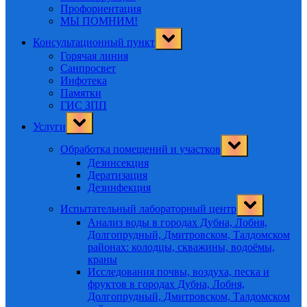
Профориентация
МЫ ПОМНИМ!
Toggle
Консультационный пункт
sub-
menu
Горячая линия
Санпросвет
Инфотека
Памятки
ГИС ЗПП
Toggle
Услуги
sub-
menu
Toggle
Обработка помещений и участков
sub-
menu
Дезинсекция
Дератизация
Дезинфекция
Toggle
Испытательный лабораторный центр
sub-
menu
Анализ воды в городах Дубна, Лобня,
Долгопрудный, Дмитровском, Талдомском
районах: колодцы, скважины, водоёмы,
краны
Исследования почвы, воздуха, песка и
фруктов в городах Дубна, Лобня,
Долгопрудный, Дмитровском, Талдомском