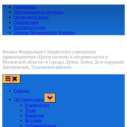
Skip
Документы
to
Дистанционное обучение
content
Орган инспекции
Лаборатория
Антикоррупция
Личные Медицинские Книжки
Филиал Федерального бюджетного учреждения
здравоохранения «Центр гигиены и эпидемиологии в
Московской области» в городах Дубна, Лобня, Долгопрудный,
Дмитровском, Талдомском районах
Главная
Toggle
Об учреждении
sub-
menu
Руководство
Устав
Вакансии
История
Антикоррупция