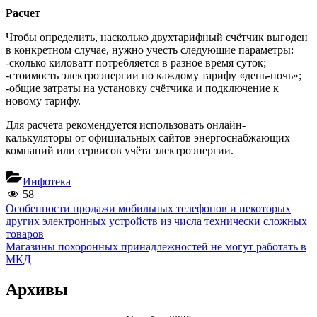
Расчет
Чтобы определить, насколько двухтарифный счётчик выгоден
в конкретном случае, нужно учесть следующие параметры:
-сколько киловатт потребляется в разное время суток;
-стоимость электроэнергии по каждому тарифу «день-ночь»;
-общие затраты на установку счётчика и подключение к
новому тарифу.
Для расчёта рекомендуется использовать онлайн-
калькуляторы от официальных сайтов энергоснабжающих
компаний или сервисов учёта электроэнергии.
Инфотека
58
Навигация
Previous
Особенности продажи мобильных телефонов и некоторых
Post:
других электронных устройств из числа технически сложных
по
товаров
записям
Next
Магазины похоронных принадлежностей не могут работать в
Post:
МКД
Архивы