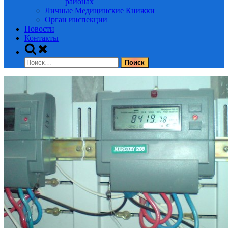
районах
Личные Медицинские Книжки
Орган инспекции
Новости
Контакты
Toggle
search
Найти:
form