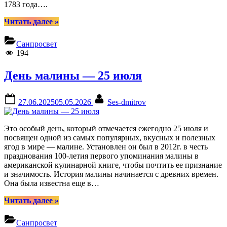
1783 года….
“26
Читать далее
»
июля
—
Санпросвет
День
194
хрустящего
рогалика”
День малины — 25 июля
Posted
By
27.06.2025
05.05.2026
Ses-dmitrov
on
Это особый день, который отмечается ежегодно 25 июля и
посвящен одной из самых популярных, вкусных и полезных
ягод в мире — малине. Установлен он был в 2012г. в честь
празднования 100-летия первого упоминания малины в
американской кулинарной книге, чтобы почтить ее признание
и значимость. История малины начинается с древних времен.
Она была известна еще в…
“День
Читать далее
»
малины
—
Санпросвет