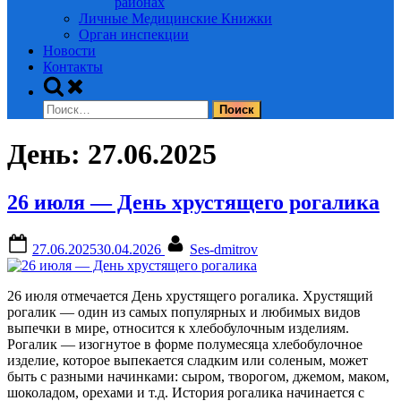
районах
Личные Медицинские Книжки
Орган инспекции
Новости
Контакты
Toggle
search
Найти:
form
День:
27.06.2025
26 июля — День хрустящего рогалика
Posted
By
27.06.2025
30.04.2026
Ses-dmitrov
on
26 июля отмечается День хрустящего рогалика. Хрустящий
рогалик — один из самых популярных и любимых видов
выпечки в мире, относится к хлебобулочным изделиям.
Рогалик — изогнутое в форме полумесяца хлебобулочное
изделие, которое выпекается сладким или соленым, может
быть с разными начинками: сыром, творогом, джемом, маком,
шоколадом, орехами и т.д. История рогалика начинается с