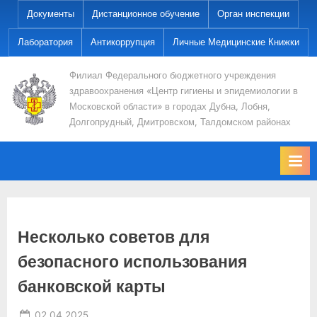
Skip
Документы
Дистанционное обучение
Орган инспекции
to
Лаборатория
Антикоррупция
Личные Медицинские Книжки
content
Филиал Федерального бюджетного учреждения
здравоохранения «Центр гигиены и эпидемиологии в
Московской области» в городах Дубна, Лобня,
Долгопрудный, Дмитровском, Талдомском районах
Несколько советов для
безопасного использования
банковской карты
Posted
By
02.04.2025
Ses-dmitrov