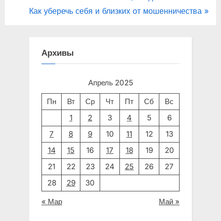
r
N
Как уберечь себя и близких от мошенничества
по
e
e
v
x
записям
i
t
Архивы
o
P
u
o
Апрель 2025
s
s
Пн
Вт
Ср
Чт
Пт
Сб
Вс
P
t
1
2
3
4
5
6
o
:
7
8
9
10
11
12
13
s
t
14
15
16
17
18
19
20
:
21
22
23
24
25
26
27
28
29
30
« Мар
Май »