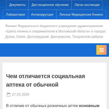
Skip
Документы
Дистанционное обучение
Орган инспекции
to
Лаборатория
Антикоррупция
Личные Медицинские Книжки
content
Филиал Федерального бюджетного учреждения здравоохранения
«Центр гигиены и эпидемиологии в Московской области» в городах
Дубна, Лобня, Долгопрудный, Дмитровском, Талдомском районах
Чем отличается социальная
аптека от обычной
Posted
By
27.02.2025
Ses-dmitrov
on
В отличие от обычных розничных аптек
основным