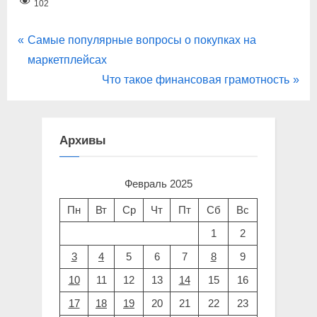
102
Навигация
P
Самые популярные вопросы о покупках на
r
маркетплейсах
по
e
N
Что такое финансовая грамотность
записям
v
e
i
x
o
t
Архивы
u
P
s
o
Февраль 2025
P
s
Пн
Вт
Ср
Чт
Пт
Сб
Вс
o
t
1
2
s
:
3
4
5
6
7
8
9
t
:
10
11
12
13
14
15
16
17
18
19
20
21
22
23