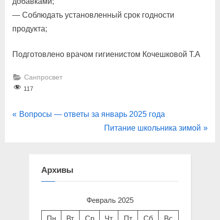
добавками;
— Соблюдать установленный срок годности
продукта;
Подготовлено врачом гигиенистом Кочешковой Т.А
Санпросвет
117
Навигация
P
Вопросы — ответы за январь 2025 года
r
N
Питание школьника зимой
по
e
e
записям
v
x
i
t
Архивы
o
P
u
o
Февраль 2025
s
s
Пн
Вт
Ср
Чт
Пт
Сб
Вс