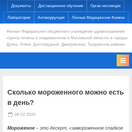
Skip
Документы
Дистанционное обучение
Орган инспекции
to
Лаборатория
Антикоррупция
Личные Медицинские Книжки
content
Филиал Федерального бюджетного учреждения здравоохранения
«Центр гигиены и эпидемиологии в Московской области» в городах
Дубна, Лобня, Долгопрудный, Дмитровском, Талдомском районах
Сколько мороженного можно есть
в день?
Posted
By
08.02.2025
Ses-dmitrov
on
Мороженое
– это десерт, «замороженное сладкое