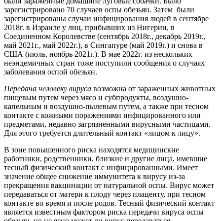
были зараженные домашние луговые собачки. Было
зарегистрировано 70 случаев оспы обезьян. Затем были
зарегистрированы случаи инфицирования людей в сентябре
2018г. в Израиле у лиц, прибывших из Нигерии, в
Соединенном Королевстве (сентябрь 2018г., декабрь 2019г.,
май 2021г., май 2022г.), в Сингапуре (май 2019г.) и снова в
США (июль, ноябрь 2021г.). В мае 2022г. из нескольких
неэндемичных стран тоже поступили сообщения о случаях
заболевания оспой обезьян.
Передача человеку вируса
возможна от зараженных животных
пищевым путем через мясо и субпродукты, воздушно-
капельным и воздушно-пылевым путем, а также при тесном
контакте с кожными поражениями инфицированного или
предметами, недавно загрязненными вирусными частицами.
Для этого требуется длительный контакт «лицом к лицу».
В зоне повышенного риска находятся медицинские
работники, родственники, близкие и другие лица, имевшие
тесный физический контакт с инфицированными. Имеет
значение общее снижение иммунитета к вирусу из-за
прекращения вакцинации от натуральной оспы. Вирус может
передаваться от матери к плоду через плаценту, при тесном
контакте во время и после родов. Тесный физический контакт
является известным фактором риска передачи вируса оспы
обезьян, но не ясно может ли вирус передаваться