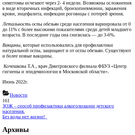
симптомы исчезают через 2- 4 недели. Возможны осложнения
в виде вторичных инфекций, бронхопневмонии, заражения
крови, энцефалита, инфекции роговицы с потерей зрения.
Летальность оспы обезьян
среди населения вариировала от 0
до 11% с более высокими показателями среди детей младшего
возраста. В последние годы она снизилась — до 3-6%.
Вакцины,
которые использовались для профилактики
натуральной оспы, защищают и от оспы обезьян. Существуют
и более новые вакцины.
Кочешкова Т.А., врач Дмитровского филиала ФБУЗ «Центр
гигиены и эпидемиологии в Московской области».
Июнь 2022г.
Новости
161
Навигация
Previous
ЗОЖ – способ профилактики алкоголизации детского
Post:
населения.
по
Next
Без воды нет жизни!
записям
Post:
Архивы