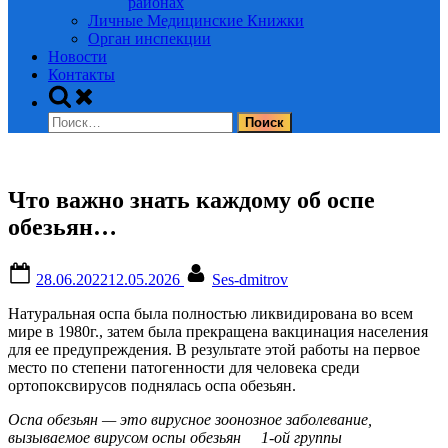
районах
Личные Медицинские Книжки
Орган инспекции
Новости
Контакты
Toggle
search
Найти:
form
Что важно знать каждому об оспе
обезьян…
Posted
By
28.06.2022
12.05.2026
Ses-dmitrov
on
Натуральная оспа была полностью ликвидирована во всем
мире в 1980г., затем была прекращена вакцинация населения
для ее предупреждения. В результате этой работы на первое
место по степени патогенности для человека среди
ортопоксвирусов поднялась оспа обезьян.
Оспа обезьян — это вирусное зоонозное заболевание,
вызываемое вирусом оспы обезьян 1-ой группы