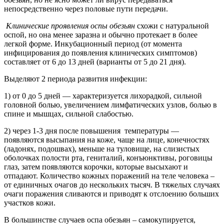
непосредственно через половые пути передачи.
Клинические проявления оспы обезьян
схожи с натуральной
оспой, но она менее заразна и обычно протекает в более
легкой форме. Инкубационный период (от момента
инфицирования до появления клинических симптомов)
составляет от 6 до 13 дней (варианты от 5 до 21 дня).
Выделяют 2 периода развития инфекции:
1) от 0 до 5 дней — характеризуется лихорадкой, сильной
головной болью, увеличением лимфатических узлов, болью в
спине и мышцах, сильной слабостью.
2) через 1-3 дня после повышения температуры —
появляются высыпания на коже, чаще на лице, конечностях
(ладонях, подошвах), меньше на туловище, на слизистых
оболочках полости рта, гениталий, конъюнктивы, роговицы
глаз, затем появляются корочки, которые высыхают и
отпадают. Количество кожных поражений на теле человека –
от единичных очагов до нескольких тысяч. В тяжелых случаях
очаги поражения сливаются и приводят к отслоению больших
участков кожи.
В большинстве случаев оспа обезьян – самокупируется,