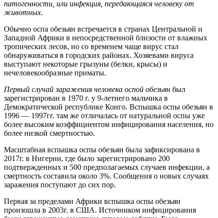
патогенности, или инфекция, передающаяся человеку от
животных
.
Обычно оспа обезьян встречается в странах Центральной и
Западной Африки в непосредственной близости от влажных
тропических лесов, но со временем чаще вирус стал
обнаруживаться в городских районах. Хозяевами вируса
выступают некоторые грызуны (белки, крысы) и
нечеловекообразные приматы.
Первый случай заражения человека оспой обезьян
был
зарегистрирован в 1970 г. у 9-летнего мальчика в
Демократической республике Конго. Вспышка оспы обезьян в
1996 — 1997гг. там же отличалась от натуральной оспы уже
более высоким коэффициентом инфицирования населения, но
более низкой смертностью.
Масштабная вспышка оспы обезьян была зафиксирована в
2017г. в Нигерии, где было зарегистрировано 200
подтвержденных и 500 предполагаемых случаев инфекции, а
смертность составила около 3%. Сообщения о новых случаях
заражения поступают до сих пор.
Первая за пределами Африки вспышка оспы обезьян
произошла в 2003г. в США. Источником инфицирования