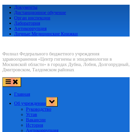
Skip
Документы
to
Дистанционное обучение
content
Орган инспекции
Лаборатория
Антикоррупция
Личные Медицинские Книжки
Филиал Федерального бюджетного учреждения
здравоохранения «Центр гигиены и эпидемиологии в
Московской области» в городах Дубна, Лобня, Долгопрудный,
Дмитровском, Талдомском районах
Главная
Toggle
Об учреждении
sub-
menu
Руководство
Устав
Вакансии
История
Антикоррупция