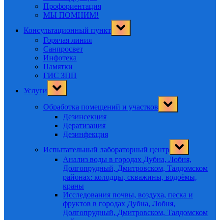
Профориентация
МЫ ПОМНИМ!
Toggle
Консультационный пункт
sub-
menu
Горячая линия
Санпросвет
Инфотека
Памятки
ГИС ЗПП
Toggle
Услуги
sub-
menu
Toggle
Обработка помещений и участков
sub-
menu
Дезинсекция
Дератизация
Дезинфекция
Toggle
Испытательный лабораторный центр
sub-
menu
Анализ воды в городах Дубна, Лобня,
Долгопрудный, Дмитровском, Талдомском
районах: колодцы, скважины, водоёмы,
краны
Исследования почвы, воздуха, песка и
фруктов в городах Дубна, Лобня,
Долгопрудный, Дмитровском, Талдомском