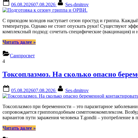
Posted
By
06.08.2026
07.08.2026
Ses-dmitrov
on
С приходом холодов наступает сезон простуд и гриппа. Кажды
температура. Однако не стоит опускать руки! Существуют эффе
комплексный подход: сочетать специфические (вакцинация) и
“Подготовка
Читать далее
»
к
сезону
Санпросвет
гриппа
4
и
ОРВИ.”
Токсоплазмоз. На сколько опасно бер
Posted
By
05.08.2026
07.08.2026
Ses-dmitrov
on
Токсоплазмоз при беременности – это паразитарное заболевани
сопровождается гриппоподобным симптомокомплексом. Возбудит
вариантов пути заражения человека T.gondii – употребление 
“Токсоплазмоз.
Читать далее
»
На