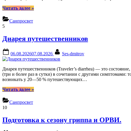
“Могут
Читать далее
»
ли
комары
Санпросвет
выступать
5
переносчиками
болезней
Диарея путешественников
нашей
полосы”
Posted
By
06.08.2026
07.08.2026
Ses-dmitrov
on
Диарея путешественников (Traveler’s diarrhea) — это состояни
(три и более раз в сутки) в сочетании с другими симптомами
возникать у 20—50 % путешествующих…
“Диарея
Читать далее
»
путешественников”
Санпросвет
10
Подготовка к сезону гриппа и ОРВИ.