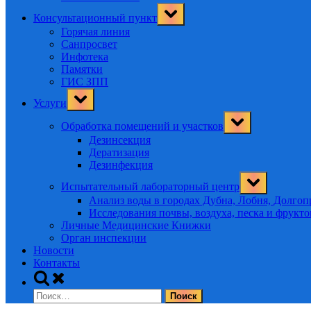
Toggle
Консультационный пункт
sub-
menu
Горячая линия
Санпросвет
Инфотека
Памятки
ГИС ЗПП
Toggle
Услуги
sub-
menu
Toggle
Обработка помещений и участков
sub-
menu
Дезинсекция
Дератизация
Дезинфекция
Toggle
Испытательный лабораторный центр
sub-
menu
Анализ воды в городах Дубна, Лобня, Долго
Исследования почвы, воздуха, песка и фрукт
Личные Медицинские Книжки
Орган инспекции
Новости
Контакты
Toggle
search
Найти:
form