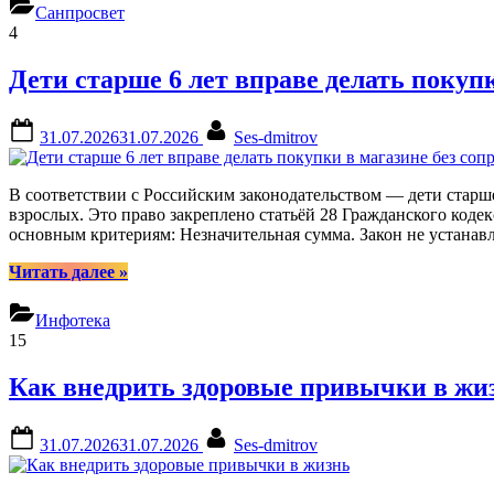
сколько
Санпросвет
опасно
4
беременной
контактировать
Дети старше 6 лет вправе делать покуп
с
домашними
животными”
Posted
By
31.07.2026
31.07.2026
Ses-dmitrov
on
В соответствии с Российским законодательством — дети старше
взрослых. Это право закреплено статьёй 28 Гражданского коде
основным критериям: Незначительная сумма. Закон не устана
“Дети
Читать далее
»
старше
6
Инфотека
лет
15
вправе
делать
Как внедрить здоровые привычки в жи
покупки
в
магазине
Posted
By
31.07.2026
31.07.2026
Ses-dmitrov
без
on
сопровождения
взрослых”