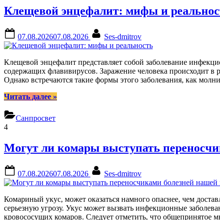
Новости
Клещевой энцефалит: мифы и реальнос
Posted
By
07.08.2026
07.08.2026
Ses-dmitrov
on
Клещевой энцефалит представляет собой заболевание инфекци
содержащих флавивирусов. Заражение человека происходит в р
Однако встречаются такие формы этого заболевания, как молн
“Клещевой
Читать далее
»
энцефалит:
мифы
Санпросвет
и
4
реальность”
Могут ли комары выступать переносчи
Posted
By
07.08.2026
07.08.2026
Ses-dmitrov
on
Комариный укус, может оказаться намного опаснее, чем доста
серьезную угрозу. Укус может вызвать инфекционные заболева
кровососущих комаров. Следует отметить, что общепринятое м