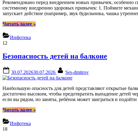
Рекомендовано перед внедрением новых привычек, особенно св
системному внедрению здоровых привычек: 1. Поймите механи
запускает действие (например, звук будильника, чашка утреннег
“Как
Читать далее
»
внедрить
здоровые
Инфотека
привычки
12
в
жизнь”
Безопасность детей на балконе
Posted
By
30.07.2026
30.07.2026
Ses-dmitrov
on
Наибольшую опасность для детей представляют открытые балк
достаточно высоким, чтобы предотвратить выпадение детей чер
если вы рядом, но заняты, ребёнок может заиграться и подойт
“Безопасность
Читать далее
»
детей
на
Инфотека
балконе”
18