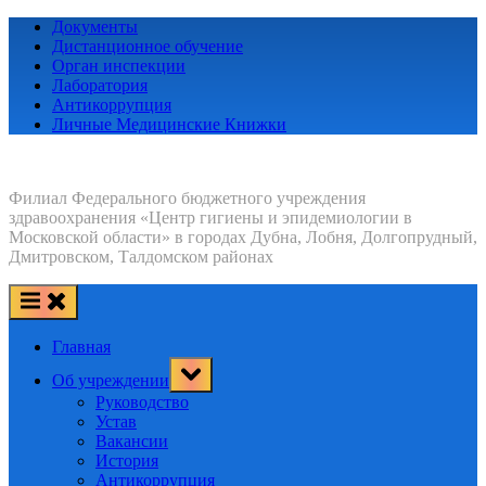
Skip
Документы
to
Дистанционное обучение
content
Орган инспекции
Лаборатория
Антикоррупция
Личные Медицинские Книжки
Филиал Федерального бюджетного учреждения
здравоохранения «Центр гигиены и эпидемиологии в
Московской области» в городах Дубна, Лобня, Долгопрудный,
Дмитровском, Талдомском районах
Главная
Toggle
Об учреждении
sub-
menu
Руководство
Устав
Вакансии
История
Антикоррупция