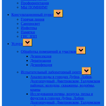
Профориентация
МЫ ПОМНИМ!
Toggle
Консультационный пункт
sub-
menu
Горячая линия
Санпросвет
Инфотека
Памятки
ГИС ЗПП
Toggle
Услуги
sub-
menu
Toggle
Обработка помещений и участков
sub-
menu
Дезинсекция
Дератизация
Дезинфекция
Toggle
Испытательный лабораторный центр
sub-
menu
Анализ воды в городах Дубна, Лобня,
Долгопрудный, Дмитровском, Талдомском
районах: колодцы, скважины, водоёмы,
краны
Исследования почвы, воздуха, песка и
фруктов в городах Дубна, Лобня,
Долгопрудный, Дмитровском, Талдомском