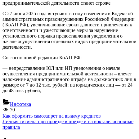
предпринимательской деятельности станет строже
С 27 июня 2025 года вступают в силу изменения в Кодекс об
административных правонарушениях Российской Федерации
( КоАП РФ), увеличивающие сроки давности привлечения к
ответственности и ужесточающие меры за нарушение
установленного порядка предоставления уведомления о
начале осуществления отдельных видов предпринимательской
деятельности.
Согласно новой редакции КоАП РФ:
— непредставление ЮЛ или ИП уведомления о начале
осуществления предпринимательской деятельности – влечет
наложение административного штрафа на должностных лиц в
размере от 7 до 12 тыс. рублей; на юридических лиц — от 24
до 48 тыс. рублей;
Инфотека
70
Навигация
Previous
Как оформить самозапрет на выдачу кредитов
Post:
Next
Личная гигиена при проезде в поезде и на вокзале: основные
по
Post:
правила
записям