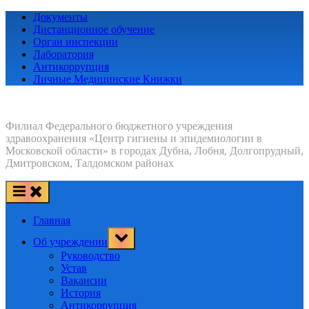
Skip
Документы
to
Дистанционное обучение
content
Орган инспекции
Лаборатория
Антикоррупция
Личные Медицинские Книжки
Филиал Федерального бюджетного учреждения
здравоохранения «Центр гигиены и эпидемиологии в
Московской области» в городах Дубна, Лобня, Долгопрудный,
Дмитровском, Талдомском районах
Главная
Toggle
Об учреждении
sub-
menu
Руководство
Устав
Вакансии
История
Антикоррупция