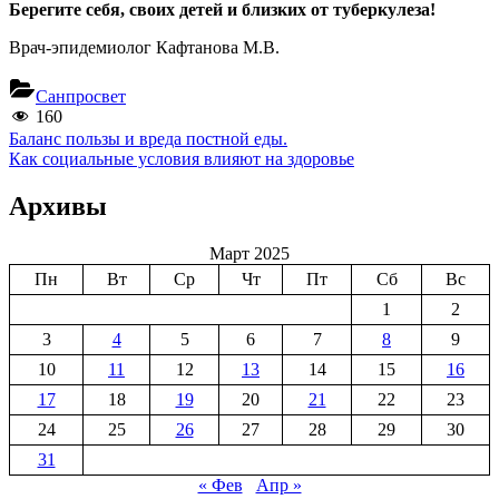
Берегите себя, своих детей и близких от туберкулеза!
Врач-эпидемиолог Кафтанова М.В.
Санпросвет
160
Навигация
Previous
Баланс пользы и вреда постной еды.
Post:
Next
Как социальные условия влияют на здоровье
по
Post:
записям
Архивы
Март 2025
Пн
Вт
Ср
Чт
Пт
Сб
Вс
1
2
3
4
5
6
7
8
9
10
11
12
13
14
15
16
17
18
19
20
21
22
23
24
25
26
27
28
29
30
31
« Фев
Апр »