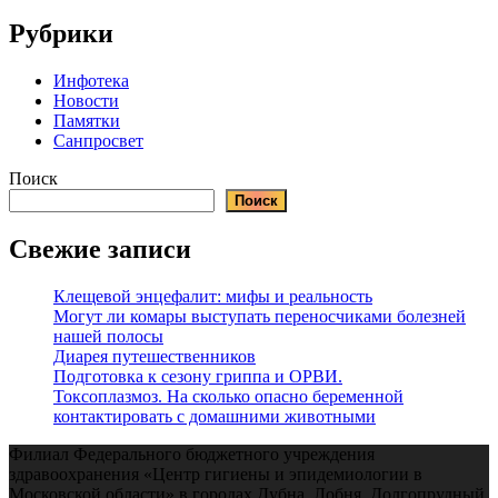
Рубрики
Инфотека
Новости
Памятки
Санпросвет
Поиск
Поиск
Свежие записи
Клещевой энцефалит: мифы и реальность
Могут ли комары выступать переносчиками болезней
нашей полосы
Диарея путешественников
Подготовка к сезону гриппа и ОРВИ.
Токсоплазмоз. На сколько опасно беременной
контактировать с домашними животными
Филиал Федерального бюджетного учреждения
здравоохранения «Центр гигиены и эпидемиологии в
Московской области» в городах Дубна, Лобня, Долгопрудный,