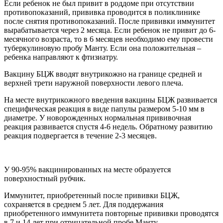
Если ребенок не был привит в роддоме при отсутствии
противопоказаний, прививка проводится в поликлинике
после снятия противопоказаний. После прививки иммунитет
вырабатывается через 2 месяца. Если ребенок не привит до 6-
месячного возраста, то в 6 месяцев необходимо ему провести
туберкулиновую пробу Манту. Если она положительная –
ребенка направляют к фтизиатру.
Вакцину БЦЖ вводят внутрикожно на границе средней и
верхней трети наружной поверхности левого плеча.
На месте внутрикожного введения вакцины БЦЖ развивается
специфическая реакция в виде папулы размером 5-10 мм в
диаметре. У новорожденных нормальная прививочная
реакция развивается спустя 4-6 недель. Обратному развитию
реакция подвергается в течение 2-3 месяцев.
У 90-95% вакцинированных на месте образуется
поверхностный рубчик.
Иммунитет, приобретенный после прививки БЦЖ,
сохраняется в среднем 5 лет. Для поддержания
приобретенного иммунитета повторные прививки проводятся
в 7 и 14 лет при отрицательной пробе Манту.