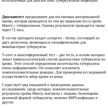
используемый для диагностики туберкулезной инфекции.
Диаскинтест
предназначен для постановки внутрикожной
пробы, которая проводится по тем же правилам что и проба
Манту с туберкулином. Оценка результатов проводится также
через 72 часа.
В состав препарата входит аллерген – белок, состоящий из
двух антигенов, являющихся специфическими для
микобактерии туберкулеза.
Т-спот и квантифероновый тест – два теста, в основе которых
лежит иммунологический способ диагностики туберкулеза по
крови. Этот способ определения носительства туберкулеза
очень информативен. Он позволяет исключить
ложноположительные реакции. Для проведения исследований
осуществляется забор крови из вены.
Существует ряд показаний к проведению данных
исследований, среди которых ложноположительные
результаты пробы Манту, контакты с людьми, болеющими
активной формой туберкулеза, наличие ВИЧ-инфекции и
другие.