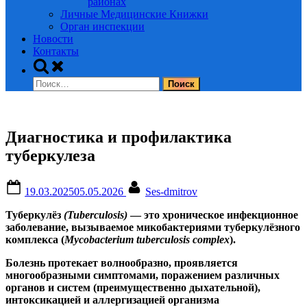
районах
Личные Медицинские Книжки
Орган инспекции
Новости
Контакты
Toggle
search
Найти:
form
Диагностика и профилактика
туберкулеза
Posted
By
19.03.2025
05.05.2026
Ses-dmitrov
on
Туберкулёз
(Tuberculosis)
— это хроническое инфекционное
заболевание, вызываемое микобактериями туберкулёзного
комплекса (
Mycobacterium tuberculosis complex
).
Болезнь протекает волнообразно, проявляется
многообразными симптомами, поражением различных
органов и систем (преимущественно дыхательной),
интоксикацией и аллергизацией организма