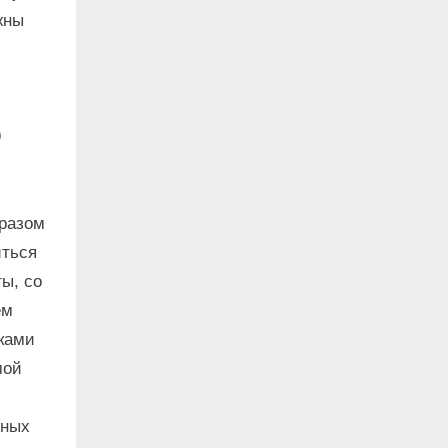
жны
9
бразом
иться
ы, со
ем
иками
мой
ьных