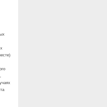
ных
их
есте)
ого
,
лучаях
ста