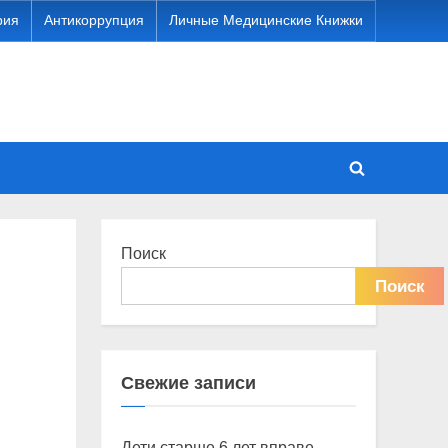
рия
Антикоррупция
Личные Медицинские Книжки
Toggle
search
form
Поиск
Поиск
Свежие записи
Дети старше 6 лет вправе