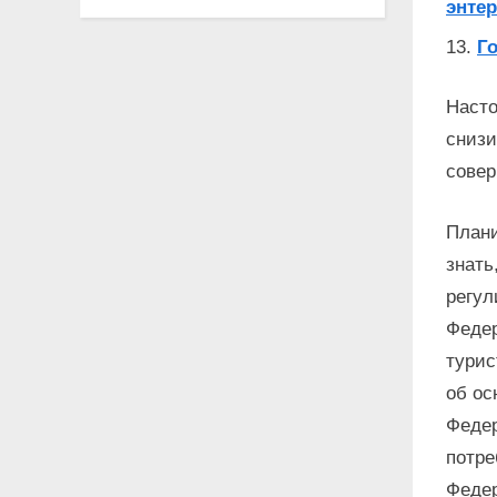
энтер
Г
Насто
снизи
совер
Плани
знать
регул
Федер
турис
об ос
Федер
потре
Федер