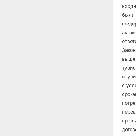
входя
были 
феде
актам
ответ
Закон
вышеи
турис
изучи
с усл
срока
потре
перев
пребы
догов