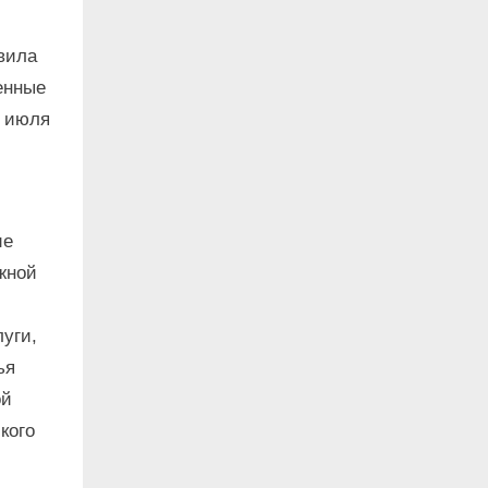
вила
енные
8 июля
ие
жной
луги,
ья
ой
кого