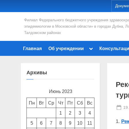
Skip
Докуме
to
Филиал Федерального бюджетного учреждения здравоохра
content
эпидемиологии в Московской области» в городах Дубна, Л
Талдомском районах
Toggle
Главная
Об учреждении
Консультац
sub-
menu
Архивы
Рек
Июнь 2023
тур
Пн
Вт
Ср
Чт
Пт
Сб
Вс
Po
19
1
2
3
4
on
Ре
5
6
7
8
9
10
11