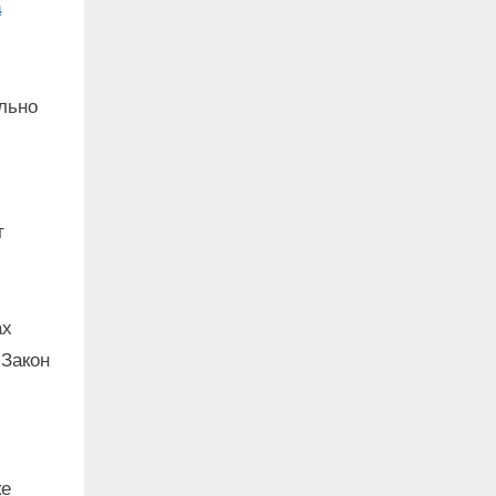
а
льно
т
ах
 Закон
ке