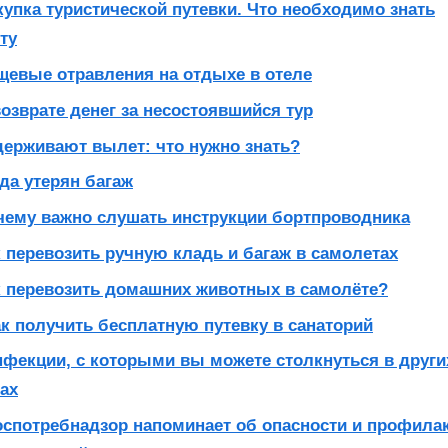
купка туристической путевки. Что необходимо знать
ту
щевые отравления на отдыхе в отеле
озврате денег за несостоявшийся тур
держивают вылет: что нужно знать?
да утерян багаж
чему важно слушать инструкции бортпроводника
к перевозить ручную кладь и багаж в самолетах
к перевозить домашних животных в самолёте?
ак получить бесплатную путевку в санаторий
фекции, с которыми вы можете столкнуться в други
ах
оспотребнадзор напоминает об опасности и профила