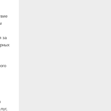
твие
м
я за
орных
ого
м
луг,