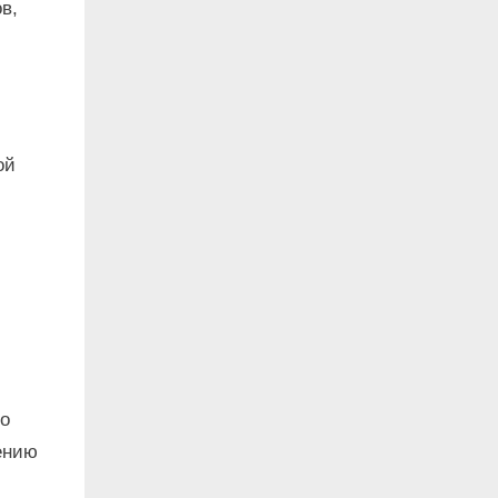
в,
ой
го
ению