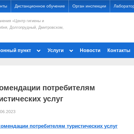
нты
Дистанционное обучение
Орган инспекции
Лаборато
нения «Центр гигиены и
обня, Долгопрудный, Дмитровском,
Toggle
Toggle
ионный пункт
Услуги
Новости
Контакты
sub-
sub-
menu
menu
Toggle
sub-
menu
Toggle
омендации потребителям
sub-
menu
истических услуг
sted
By
.06.2023
Ses-dmitrov
комендации потребителям туристических услуг