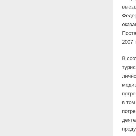
выезд
Федер
оказа
Поста
2007 
В соо
турис
лично
медиц
потре
в том
потре
деяте
проду