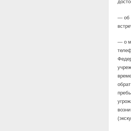
досто
— об 
встре
— о м
телеф
Федер
учреж
време
обрат
пребы
угрож
возни
(экск