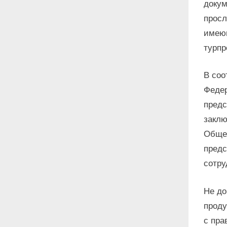
докум
просл
имеющ
турпр
В соо
Федер
предс
заклю
Общеп
предс
сотру
Не до
проду
с пра