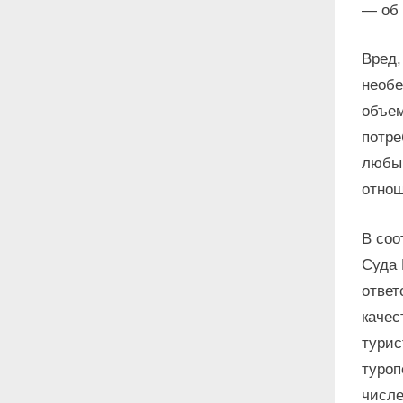
— об 
Вред,
необе
объем
потре
любым
отнош
В соо
Суда 
ответ
качес
турис
туроп
числе