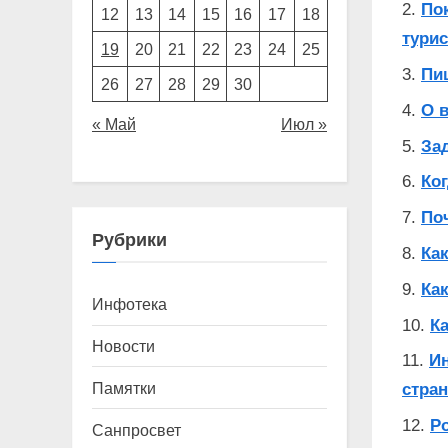
По
12
13
14
15
16
17
18
турис
19
20
21
22
23
24
25
Пи
26
27
28
29
30
О в
« Май
Июл »
За
Ког
По
Рубрики
Ка
Ка
Инфотека
К
Новости
Ин
Памятки
стран
Р
Санпросвет